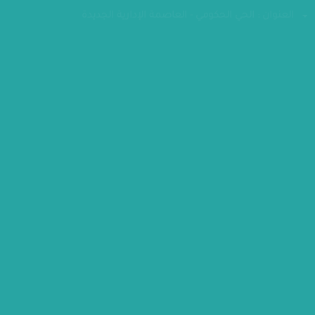
فاكس : 24070882
العنوان : الحي الحكومي - العاصمة الإدارية الجديدة
مقر الوزارة
كل الحقوق محفوظة - وزارة التخطيط والتنمية الاقتصادية 2026