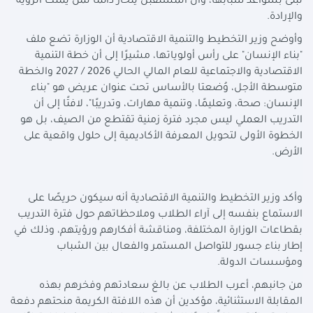
تُبنى بسواعد شبابها، وأن المستقبل ينحاز دائمًا لمن يملك الرؤية
والإرادة.
وأوضح وزير التخطيط والتنمية الاقتصادية أن الوزارة تضع ملف
"بناء الإنسان" على رأس أولوياتها، مشيرًا إلى أن خطة التنمية
الاقتصادية والاجتماعية للعام المالي الحالي 2026 / 2027 والخطة
متوسطة الأجل، وُضعتا بالأساس تحت عنوان عريض هو "بناء
الإنسان: صحة، وتعليمًا، وتنمية مهارات، وتدريبًا"، لافتًا إلى أن
التدريب العملي ليس مجرد فترة زمنية تقتطع من الصيف، بل هو
الخطوة الأولى لتحويل المعرفة الأكاديمية إلى حلول واقعية على
الأرض.
وأكد وزير التخطيط والتنمية الاقتصادية أنه سيكون حريصًا على
الاستماع بنفسه إلى آراء الطلاب وملاحظاتهم حول فترة التدريب
بقطاعات الوزارة المختلفة، ومناقشة أفكارهم ورؤيتهم، وذلك في
إطار بناء جسور للتواصل المستمر والفعال بين الشباب
ومؤسسات الدولة.
من جانبهم، أعرب الطلاب عن بالغ سعادتهم وفخرهم بهذه
المقابلة الاستثنائية، مؤكدين أن هذه اللافتة الكريمة منحتهم دفعة