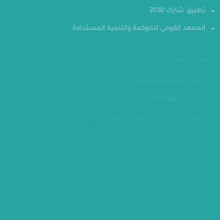
تطبيق شارك 2030
المعهد القومي للحوكمة والتنمية المستدامة
تواصل معنا
الهاتف : 24070700-202
فاكس : 24070882
العنوان : الحي الحكومي - العاصمة الإدارية الجديدة
مقر الوزارة