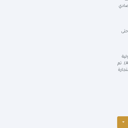
صادي
حتى
ية
A
). تم
التجارة