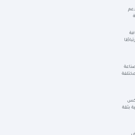
دعم
ة
عيل كافة
باطًا
صناعة
مختلفة
عكس
ة بثقة
ف