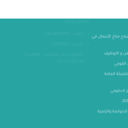
مقر الوزار
تواصل معنا
صلاح مناخ الأعمال في
الهاتف : 24070700-202
فاكس : 24070882
ن و التوظيف
العنوان : الحي الحكومي - العاصمة
القومي
الإدارية الجديدة
لتعبئة العامة
ز الحكومي
للحوكمة والتنمية