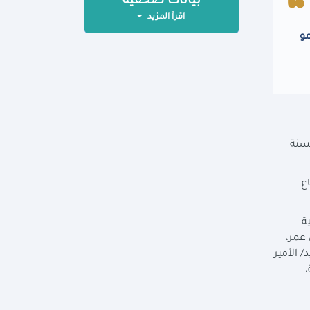
بيانات صحفية
اقرأ المزيد
و
لسنة
ع
ة
 عمر،
 الأمير
،