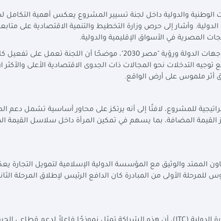
ت الوطنية والدولية داخل لجنة تسيير المشروع يعكس أهمية التكامل ل
الدولية. وأشار إلى حرص وزارة التخطيط والتنمية الاقتصادية على متابع
ات المصرية في الأسواق الإقليمية والدولية.
وأضاف د. كمال نصر أن المشروع يتماشى تمامًا مع توجهات الدولة ورؤية "مصر 2030"، موضحًا أن اللجنة تعمل على تف
 توجيه التدخلات نحو المجالات ذات الجدوى الاقتصادية الأعلى والأكثر ارت
ق أثر ملموس على أرض الواقع.
راتيجية للمشروع، لافتًا إلى أنه يرتكز على محاور أساسية تشمل دعم ال
 القيمة المضافة، بما يسهم في تمكين المرأة داخل سلاسل القيمة ال
ون الممتد والوثيق مع المؤسسة الدولية الإسلامية لتمويل التجارة ي
وس للمرحلة الأولى من المبادرة كان الدافع الرئيس لإطلاق المرحلة الثاني
 الدولية (
ITC
)، أن هذه الشراكة تمثل نموذجًا فاعلاً لدعم قطاعي الحر