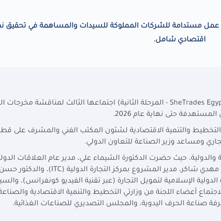
 عمل مستدامة للشركات المملوكة للسيدات والمساهمة في تحقيق نم
اقتصادي شامل.
SheTrades Egy
- المرحلة الثانية) اجتماعها الثالث لمناقشة مخرجات ا
مستهدفة حتى نهاية عام 2026.
التخطيط والتنمية الاقتصادية لشئون المكتب الفني والمشرف على قطا
جاري ومساعد وزير الصناعة للتعاون الدولي.
الدولية، حيث حضرت الدكتورة الشيماء علي، مدير عام العلاقات الدولي
/ مهدي شاكر، مدير المشروع بمركز التجارة الدولية (
ITC
)، والدكتور حسن
لية الإسلامية لتمويل التجارة (عبر تقنية الفيديو كونفرانس)، والسيد/
اجتماع أعضاء اللجنة من وزارتي التخطيط والتنمية الاقتصادية والصناعة
فة صناعة الحرف اليدوية، والمجلس التصديري للصناعات الغذائية.