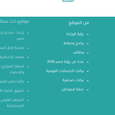
المنتجة"
من الموقع
مواقع ذات صلة
رؤية الوزارة
إرادة - مبادرة إ
مصر
برامج وخطط
منصة افاق المه
وظائف
معهد التخطيط 
نبذة عن رؤية مصر 2030
الجهاز المركزي ل
بيانات الحسابات القومية
والإحصاء
بيانات صحفية
جائزة مصر للتمي
خطة المواطن
تطبيق شارك 2030
المعهد القومي 
المستدامة