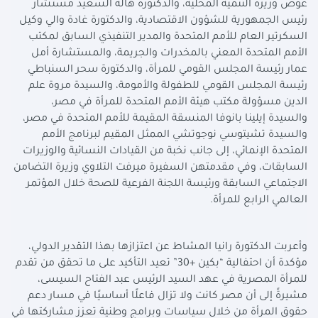
عوض وزيرة التنمية المحلية، والدكتورة هالة السعيد مستشار
رئيس الجمهورية للشؤون الاقتصادية، والدكتورة غادة والي وكيل
السكرتير العام للأمم المتحدة والمدير التنفيذي السابق لمكتب
الأمم المتحدة المعني بالمخدرات والجريمة، والمستشارة أمل
عمار رئيسة المجلس القومي للمرأة، والدكتورة سحر السنباطي
رئيسة المجلس القومي للطفولة والأمومة، والسيدة مروة علم
الدين مسؤولة مكتب هيئة الأمم المتحدة للمرأة في مصر،
والسيدة إيلينا بانوفا المنسقة المقيمة للأمم المتحدة في مصر،
والسيدة تشيتوسي نوجوتشي الممثل المقيم لبرنامج الأمم
المتحدة الإنمائي، إلى جانب نخبة من القيادات النسائية والوزيرات
السابقات، وفي مقدمتهن السفيرة ميرفت التلاوي وزيرة التضامن
الاجتماعي السابقة ورئيسة اللجنة الفرعية للصحة خلال المؤتمر
العالمي الرابع للمرأة.
وأعربت الدكتورة رانيا المشاط عن اعتزازها بهذا التقدير الدولي،
مؤكدة أن احتفالية “بكين +30” تعيد التأكيد على ما تحقق من تقدم
للمرأة المصرية في عهد السيد الرئيس عبد الفتاح السيسى،
مشيرةً إلى أن مصر كانت ولا تزال فاعلًا أساسيًا في مسار دعم
حقوق المرأة من خلال سياسات وبرامج وطنية تعزز مشاركتها في