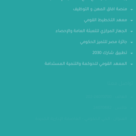
إرادة - مبادرة إصلاح مناخ الأعمال في مصر
منصة افاق المهن و التوظيف
معهد التخطيط القومي
الجهاز المركزي للتعبئة العامة والإحصاء
جائزة مصر للتميز الحكومي
تطبيق شارك 2030
المعهد القومي للحوكمة والتنمية المستدامة
تواصل معنا
الهاتف : 24070700-202
فاكس : 24070882
العنوان : الحي الحكومي - العاصمة الإدارية الجديدة