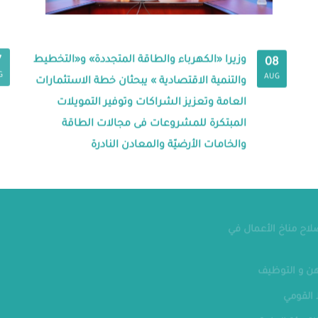
وزيرا «الكهرباء والطاقة المتجددة» و«التخطيط
7
08
G
AUG
والتنمية الاقتصادية » يبحثان خطة الاستثمارات
العامة وتعزيز الشراكات وتوفير التمويلات
المبتكرة للمشروعات فى مجالات الطاقة
والخامات الأرضيّة والمعادن النادرة
مقر الوزار
تواصل معنا
الهاتف : 24070700-202
صلاح مناخ الأعمال في
فاكس : 24070882
ن و التوظيف
العنوان : الحي الحكومي - العاصمة
الإدارية الجديدة
القومي