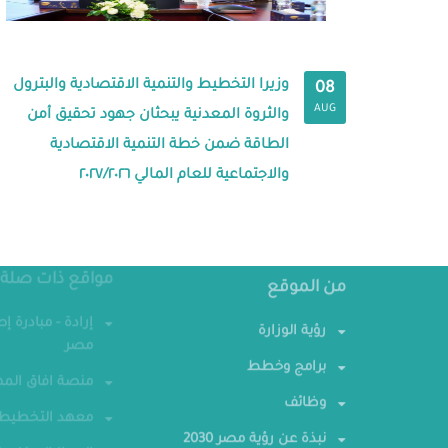
وزيرا التخطيط والتنمية الاقتصادية والبترول
08
AUG
والثروة المعدنية يبحثان جهود تحقيق أمن
الطاقة ضمن خطة التنمية الاقتصادية
والاجتماعية للعام المالي ٢٠٢٧/٢٠٢٦
من الموقع
مواقع ذات صلة
رؤية الوزارة
إرادة - مبادرة إ
مصر
برامج وخطط
منصة افاق المه
وظائف
معهد التخطيط 
نبذة عن رؤية مصر 2030