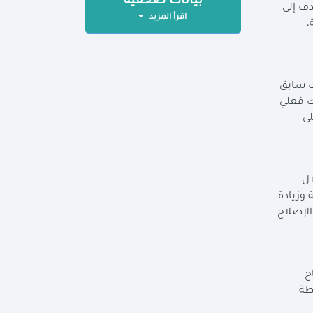
بيانات صحفية
دف إلى
اقرأ المزيد
،
ت سابق
ك فعلي
لى
ال
 وزيادة
الإصلاح
ح
طة