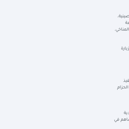
ينية،
ة
لمناخي.
يارة
يذ
بين مصر والصين، في ضوء رؤية مصر 2030 ومبادرة الحزام
ية
ساهم في