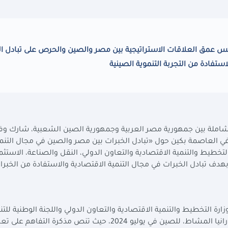
كس عمق العلاقات الاستراتيجية بين مصر والصين والحرص على تبادل ال
ستفادة من التجربة التنموية الصينية
املة بين جمهورية مصر العربية وجمهورية الصين الشعبية، شارك وف
عُقدت في العاصمة بكين حول «تبادل الخبرات بين مصر والصين في مجال التنم
طيط والتنمية الاقتصادية والتعاون الدولي، النقل والصناعة، الاستثما
لك بهدف تبادل الخبرات في مجال التنمية الاقتصادية والاستفادة من الخبرا
رة التخطيط والتنمية الاقتصادية والتعاون الدولي واللجنة الوطنية للتن
) والتي تم توقيعها أثناء زيارة الدكتورة رانيا المشاط، للصين في يوليو 2024، حيث تنص مذكرة التفاهم عل