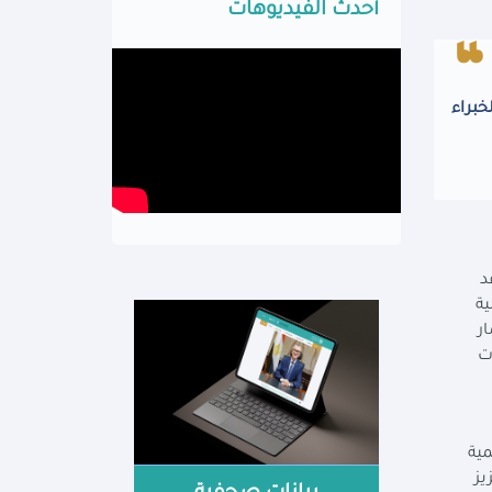
أحدث الفيديوهات
خبراء
د
ية
ر
ت
مية
ى تعزيز