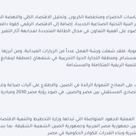
ت الخضراء ومنخفضة الكربون، وتحليل الاقتصاد الكلي والنهضة الص
بنية التحتية الصناعية الجديدة، إضافة إلى الاقتصاد الرقمي كقوة دافع
لضوء على أهمية التعاون في مجال الطاقة المتجددة لمجابهة أثار التغير ا
ة، فلقد شملت ورشة العمل عدداً من الزيارات الميدانية، ومن أبرزها ز
تدام، ومنطقة التجارة الحرة التجريبية في شنغهاي (منطقة لينغانغ
ية الريفية المتكاملة والمستدامة.
ى النماذج التنموية الرائدة في الصين، والاطلاع على آليات صياغة وتنف
الخطط التنموية، بما يُسهم في دعم آفاق التعاون الاقتصادي المستقبلي 
ملية للجهود المتواصلة التي تبذلها وزارة التخطيط والتنمية الاقتصاد
ة بين جمهورية مصر العربية وجمهورية الصين الشعبية الشقيقة، بما ي
شرية وبناء القدرات للكوادر الحكومية في مصر.