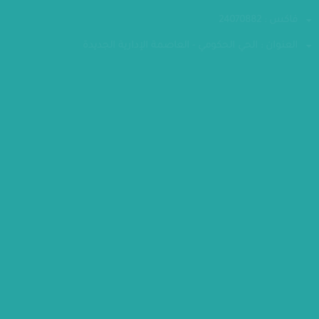
الهاتف : 24070700-202
فاكس : 24070882
العنوان : الحي الحكومي - العاصمة الإدارية الجديدة
مقر الوزارة