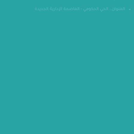
فاكس : 24070882
العنوان : الحي الحكومي - العاصمة الإدارية الجديدة
مقر الوزارة
كل الحقوق محفوظة - وزارة التخطيط والتنمية الاقتصادية 2026