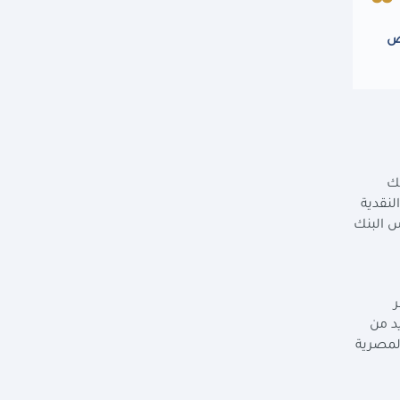
اص
نك
عنية بالشئون النقدية
س البنك
د من
المصرية