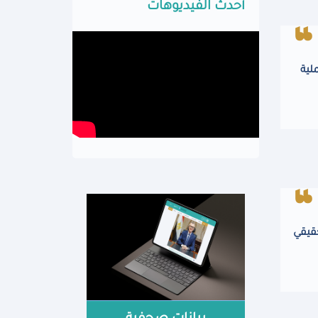
أحدث الفيديوهات
لية
قيقي