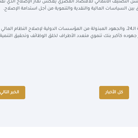
حسن التصنيف الائتماني للاقتصاد المصري يعكس ثمار الإصلاح الذي نفذ
ورحبت «المشاط»، بالمناقشات الجارية ضمن مجموعة الـ24، والجهود المبذولة من المؤسسات الدولية لإصلاح النظام المالي
 جهوده كأكبر بنك تنموي متعدد الأطراف لخلق الوظائف وتحقيق التنمية 
كل الأخبار
الخبر التالي