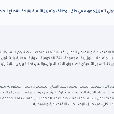
لي لتعزيز جهوده في خلق الوظائف وتعزيز التنمية بقيادة القطاع الخ
ة الاقتصادية والتعاون الدولي، مُشاركتها باجتماعات صندوق النقد والب
الدوليين بواشنطن، بإلقاء كلمة جمهورية مصر العربية، بالاجتماعات الوزارية لمجموعة الـ24 الحكومية الدوليةالم
فا، المدير التنفيذي لصندوق النقد الدولي،والسيدة/ آنا بيردي، نائبة رئي
هود التي يقودها السيد الرئيس عبد الفتاح السيسي، رئيس جمهورية مصر
 وانعقاد القمة العالمية بمشاركة الرئيس دونالد ترامب، وزعماء العدي
نمية بدون سلام. كما ثمنت جيورجيفا، الجهود التي قامت بها الحكومة 
د الكلي، من خلال الإصلاحات الاقتصادية والهيكلية.