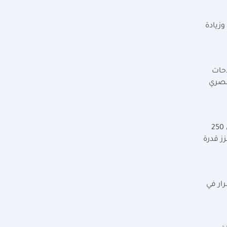
وزيادة
احات
اد المصري
وأضافت أن «السردية الوطنية للتنمية الاقتصادية»، تستند إلى تنفيذ البرنامج الوطني للإصلاحات الهيكلية، الذي يتضمن أكثر من 250
زز قدرة
ار في