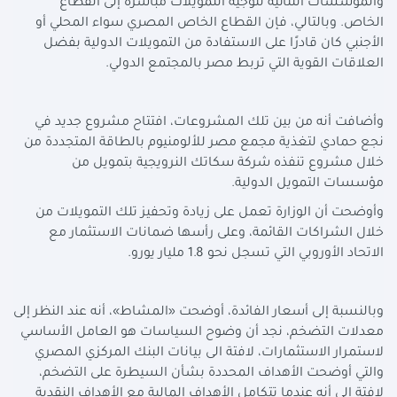
والمؤسسات الثنائية لتوجيه التمويلات مباشرة إلى القطاع
الخاص. وبالتالي، فإن القطاع الخاص المصري سواء المحلي أو
الأجنبي كان قادرًا على الاستفادة من التمويلات الدولية بفضل
العلاقات القوية التي تربط مصر بالمجتمع الدولي.
وأضافت أنه من بين تلك المشروعات، افتتاح مشروع جديد في
نجع حمادي لتغذية مجمع مصر للألومنيوم بالطاقة المتجددة من
خلال مشروع تنفذه شركة سكاتك النرويجية بتمويل من
مؤسسات التمويل الدولية.
وأوضحت أن الوزارة تعمل على زيادة وتحفيز تلك التمويلات من
خلال الشراكات القائمة، وعلى رأسها ضمانات الاستثمار مع
الاتحاد الأوروبي التي تسجل نحو 1.8 مليار يورو.
وبالنسبة إلى أسعار الفائدة، أوضحت «المشاط»، أنه عند النظر إلى
معدلات التضخم، نجد أن وضوح السياسات هو العامل الأساسي
لاستمرار الاستثمارات، لافتة الى بيانات البنك المركزي المصري
والتي أوضحت الأهداف المحددة بشأن السيطرة على التضخم،
لافتة الى أنه عندما تتكامل الأهداف المالية مع الأهداف النقدية