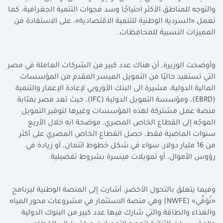
والتوجه للمناطق الأكثر احتياجًا وسد فجوات التنمية الجغرافية، كما
تعمل «السردية الوطنية للتنمية الاقتصادية»، على الاستفادة من
المميزات النسبية للمحافظات.
وأوضحت الوزيرة، أن هناك عدد كبير من الشركات العاملة في مصر
التي تستفيد حاليًا من التمويل الميسر المقدم من المؤسسات
المالية الدولية، مشيرة الى البنك الأوروبي لإعادة الإعمار والتنمية
(
EBRD
)، ومؤسسة التمويل الدولية (
IFC
)، حيث تعد مصر بمثابة
منصة عمل مشتركة لهذه المؤسسات وغيرها لتوفير التمويل
الموجّه إلى القطاع الخاص المصري. موضحة انه خلال الأربع
سنوات الماضية فقط، حصل القطاع الخاص المصري على أكثر
من 16 مليار دولار، سواء في شكل خطوط ائتمان، أو زيادة في
رؤوس الأموال، أو تمويلات ميسرة بشروط تفضيلية.
وفيما يتعلق بالتحول الأخضر، أشارت إلى المنصة الوطنية لبرنامج
«نُوَفِّي» (
NWFE
) وهي منصة الاستثمار في مشروعات محور المياه
والغذاء والطاقة والتي شارك فيها عدد كبير من البنوك الدولية