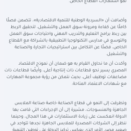
نمو استثمارات القطاع الخاص.
وأضافت أن «السردية الوطنية للتنمية الاقتصادية»، تتضمن فصلًا
كاملًا عن كفاءة ومرونة سوق العمل والتشغيل، لتحقيق الربط
بين ربط برامج التعليم والتدريب المهني واحتياجات سوق العمل
والتوسع في مدارس التكنولوجيا التطبيقية بالشراكة مع القطاع
الخاص، فضلًا عن التكامل بين استراتيجيات التجارة والصناعة
والتشغيل.
وأكدت أن ما نحاول القيام به هو ضمان أن نموذج الاقتصاد
المصري يسير نحو قطاعات ذات إنتاجية أعلى، وأيضًا قطاعات ذات
مضاعفات توظيف أعلى، بحيث نتمكن من رؤية مجموعة المهارات
مع شهادات الاعتماد المتاحة.
وتطرقت إلى النمو في قطاع الصناعة خاصة صناعة الملابس
الجاهزة والمنسوجات، مشيرة إلى أن الإجراءات التي قامت بها
الدولة انعكست على زيادة الاستثمارات في هذا المجال، وحينما
ننظر إلى الشركات المصدرة للملابس الجاهزة نجدها تتواجد في
صعيد مصر، الأمر الذي يعكس تركيز الدولة على توطين التنمية