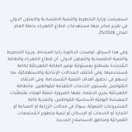
استعرضت وزارة التخطيط والتنمية الاقتصادية والتعاون الدولي
في تقرير صادر عنها مستهدفات قطاع الكهرباء بخطة العام
المالي 25/2026.
وفي هذا السياق، أوضحت الدكتورة رانيا المشاط، وزيرة التخطيط
والتنمية الاقتصادية والتعاون الدولي، أن قطاع الكهرباء والطاقة
الـمُتجدّدة يضطلع بمسئوليّة توفير الطاقة الكهربائيّة لكافة
مُستخدميها، وفي مُختلف الـمجالات الإنتاجيّة والاستهلاكيّة، بما
يُسهِم في تحقيق أهداف التنمية الـمُستدامة، وفي الارتقاء
الـمُتواصِل بمُستوى الخدمات الـمُقدّمة للمُواطنين. فالطاقة
الكهربائيّة يجري الاعتماد عليها كضرورة حتميّة للوفاء بمُتطلّبات
الـمعيشة اليوميّة الأساسيّة للمُواطنين، ولتغذية كافة
الـمشروعات التنمويّة، سواءً في مجالات الزراعة أو الصناعة أو
التجارة أو الخدمات أو الإسكان أو تنمية وتطوير الـمُجتمعات
العُمرانيّة ومناطق الاستصلاح الجديدة.