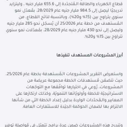
قطاع الكهرباء والطاقة الـمُتجدّدة إلى 655.6 مليار جنيه ، وليتزايد
تدريجيًا ليصِل إلى 984.5 مليار جنيه عام 28/2029، بمُعدّل نمو
سنوي يتراوح بين (15% و20%)، وبالنسبة لناتج القطاع، من
الـمُستهدف من خطة عام 25/2026 أن يُسجّل نحو 285 مليار جنيه
وليصِل إلى نحو 430 مليار جنيه عام 28/2029، بمُعدّلات نمو سنوي
تتراوح بين 15% و20%.
أبرز المشروعات المستهدف تنفيذها
واستعرض التقرير الـمشروعات الـمُستهدفة بخطة عام 25/2026،
حيث تتضمّن مُستهدفات الخطة مجموعة عريضة من
الـمشروعات، رُوعي في اختيارها توافُقها مع التوجّهات
الاستراتيجيّة للخطة وأولويّاتها التنمويّة، وكذلك ارتكازها على
الـمعايير والـمُحدّدات الواردة بدليل إعداد الخطة التي من شأنها
الالتزام بها لضمان الحوكمة الجيّدة للاستثمارات العامة.
وتندرج هذه المشروعات ضمن عدة برامج تتمثل في مُواصلة توفير