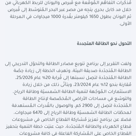
مُذكّرات التفاهُم الـمُوقّعة مع قُبرص واليونان للربط الكهربائي من
خلال مد كابل بحري يتجِه من مصر عبر البحر الـمُتوسّط إلى قُبرص
ثم اليونان بطول 1650 كيلومتر بقُدرة 1000 ميجاوات في الـمرحلة
الأولى.
التحول نحو الطاقة المتجددة
ولفت التقرير إلى برنامج تنويع مصادر الطاقة والتحوّل التدريجي إلى
الطاقة الـمُتجدّدة صديقة البيئة، وتهدِف الخطة إلى زيادة حِصّة
الطاقة الـمُتجدّدة لتصِل نسبتها إلى قُرابة 20% عام 25/2026،
مُقارنة بنحو 12% عام 23/2024، ويتأتّى ذلك من خلال زيادة
الاستثمارات الـمُوجّهة لتنمية الطاقة الشمسيّة وطاقة الرياح،
والتوسّع في مساحات الأراضي الـمُخصّصة لإنتاج الطاقة
الـمُتجدّدة لتصِل إلى 2900 كم، والوصول بالقُدرات الـمُستهدفة
لـمحطّات الطاقة الشمسيّة وطاقة الرياح إلى 6470 ميجاوات،
فضلا عن برنامج تعزيز مُشاركة القطاع الخاص في مشروعات
قطاع الكهرباء والطاقة الـمُتجدّدة، حيث عنيَت خطة التنمية بتحفيز
القطاع الخاص على الـمُشاركة الفاعلة في كافة مشروعات