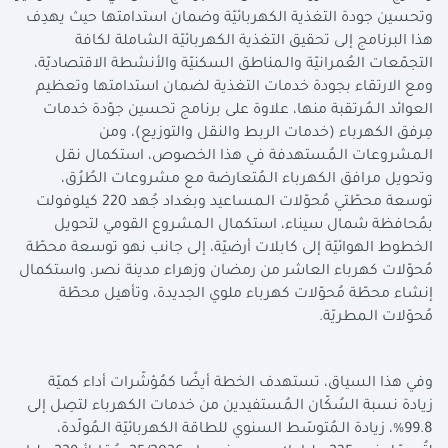
وتحسين جودة التغذية الكهربائيّة وضمان استدامتها حيث يهدِف
هذا البرنامج إلى تحقيق التغذية الكهربائيّة الشاملة لكافة
التجمّعات العُمرانيّة والـمناطق السكنيّة والأنشطة الاقتصاديّة،
ومع الارتقاء بجودة خدمات التغذية لضمان استدامتها وتعظيم
العوائد الـمُرتقبة منها، علاوة على برنامج تحسين جوّدة خدمات
مِرفق الكهرباء (خدمات الربط والنقل والتوزيع)، ومن
الـمشروعات الـمُستهدفة في هذا الخصوص، استكمال نقل
وتحويل مرافق الكهرباء الـمُتعارضة مع مشروعات الطُرُق،
توسعة محطّتي مُحوّلات الـمساعيد وبغداد جُهد 220 كيلوفولت
بمُحافظة شمال سيناء، استكمال الـمشروع القومي لتحويل
الخطوط الهوائيّة إلى كابلات أرضيّة، إلى جانب نهو توسعة محطّة
مُحوّلات كهرباء العاشر من رمضان وزهراء مدينة نصر، واستكمال
إنشاء محطّة مُحوّلات كهرباء ملوي الجديدة، وتأهيل محطّة
مُحوّلات الـمطريّة.
وفي هذا السياق، تستهدف الخطة أيضًا كمُؤشّرات أداء كميّة
زيادة نسبة السُكّان الـمُستفيدين من خدمات الكهرباء لتصِل إلى
99.8%، زيادة الـمُتوسّط السنوي للطاقة الكهربائيّة الـمُولّدة،