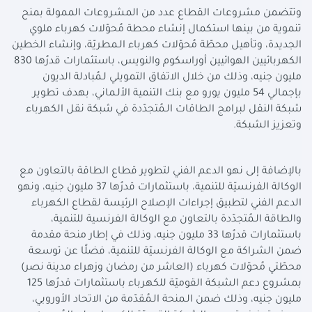
وتتضمن مشروعات القطاع عدد من المشروعات الممولة بمنح
تنموية من بينها استكمال إنشاء محطة مُحوّلات كهرباء ملوي
الجديدة، وتأهيل محطّة مُحوّلات كهرباء الـمطريّة، وإنشاء الخطين
الكهربائيين الهوائيين أوراسكوم والنويس، باستثمارات قدرُها 830
مليون جنيه، وذلك من خلال الاتفاق التمويلي لـمُبادلة الديون
بإجمالي 54 مليون يورو مع بنك التنمية الألـماني، بهدف تطوير
شبكة النقل لبرامج الطاقات الـمُتجدّدة في شبكة نقل الكهرباء
وتعزيز الشبكة.
بالإضافة إلى نهو الدعم الفني لتطوير قطاع الطاقة بالتعاون مع
الوكالة الفرنسيّة للتنمية، باستثمارات قدرُها 37 مليون جنيه، ونهو
الدعم الفني لتطبيق إجراءات الإصلاح الرئيسة لقطاع الكهرباء
والطاقة الـمُتجدّدة بالتعاون مع الوكالة الفرنسية للتنمية،
باستثمارات قدرُها 33 مليون جنيه، وذلك في إطار منحة مقدمة
ضمن الشراكة مع الوكالة الفرنسيّة للتنمية، فضلًا عن توسعة
محطّتي مُحوّلات كهرباء (العاشر من رمضان وزهراء مدينة نصر)
بمشروع دعم الشبكة القوميّة للكهرباء باستثمارات قدرُها 125
مليون جنيه، وذلك ضمن الـمنحة الـمُقدّمة من الاتحاد الأوروبي،