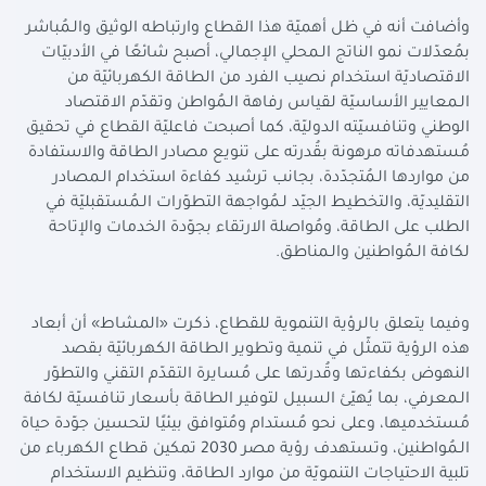
وأضافت أنه في ظل أهميّة هذا القطاع وارتباطه الوثيق والـمُباشر
بمُعدّلات نمو الناتج الـمحلي الإجمالي، أصبح شائعًا في الأدبيّات
الاقتصاديّة استخدام نصيب الفرد من الطاقة الكهربائيّة من
الـمعايير الأساسيّة لقياس رفاهة الـمُواطن وتقدّم الاقتصاد
الوطني وتنافسيّته الدوليّة، كما أصبحت فاعليّة القطاع في تحقيق
مُستهدفاته مرهونة بقُدرته على تنويع مصادر الطاقة والاستفادة
من مواردها الـمُتجدّدة، بجانب ترشيد كفاءة استخدام الـمصادر
التقليديّة، والتخطيط الجيّد لـمُواجهة التطوّرات الـمُستقبليّة في
الطلب على الطاقة، ومُواصلة الارتقاء بجوّدة الخدمات والإتاحة
لكافة الـمُواطنين والـمناطق.
وفيما يتعلق بالرؤية التنموية للقطاع، ذكرت «المشاط» أن أبعاد
هذه الرؤية تتمثّل في تنمية وتطوير الطاقة الكهربائيّة بقصد
النهوض بكفاءتها وقُدرتها على مُسايرة التقدّم التقني والتطوّر
الـمعرفي، بما يُهيّئ السبيل لتوفير الطاقة بأسعار تنافسيّة لكافة
مُستخدميها، وعلى نحو مُستدام ومُتوافق بيئيًا لتحسين جوّدة حياة
الـمُواطنين، وتستهدف رؤية مصر 2030 تمكين قطاع الكهرباء من
تلبية الاحتياجات التنمويّة من موارد الطاقة، وتنظيم الاستخدام