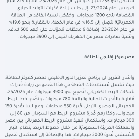
لتُسجّل نحو 235 مليار ك.و.س. في عام 25/2026، مُقابِلأ 229 مليار
ك.و.س. عام 23/2024، إلى جانب زيادة قدُرات التوليد الحراري
الـمُضافة بنحو 1200 ميجاوات، وخفض نسبة الفاقد في الطاقة
الكهربائيّة لتصِل إلى 16.5% في عام الخطة، بالـمُقارنة بنحو 19.6%
في عام 23/2024، إضافة 9 محطّات مُحوّلات على جُهد 500 ك.ف،
وتنمية صادرات مصر من الكهرباء لتصِل إلى 3900 ميجوات.
مصر مركز إقليمي للطاقة
وأشار التقرير إلى برنامج تعزيز الدور الإقليمي لـمصر كمركز للطاقة،
حيث تشمل مُستهدفات الخطة في هذا الخصوص زيادة قُدرات
شبكات الربط الكهربائي لتُصبِح نحو 3900 ميجاوات عام 25/2026،
مُقارنة بالقُدرات الحالية والبالغة 780 ميجاوات، وتضُم: خط الربط
الكهربائي الـمصري الأردني قُدرة 550 ميجاوات، ومع ليبيا بقُدرة 150
ميجاوات، وكذا رفع قُدرة مشروع الربط مع السودان من 80 إلى
300 ميجاوات، واستكمال تنفيذ مشروع الربط الكهربائي بين مصر
والـمملكة العربيّة السعوديّة من خلال خطوط الربط بنظام التيار
الـمُستمر، قُدرة 3000 ميجاوات، هذا بالإضافة إلى استكمال تفعيل