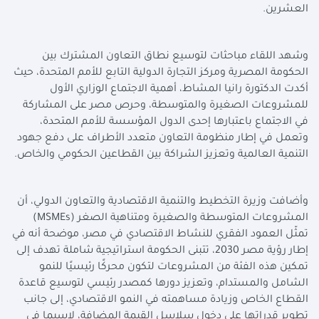
العشرين.
وشهد اللقاء مباحثات لتوسيع نطاق التعاون المشترك بين
الحكومة المصرية ومركز التجارة الدولية التابع للأمم المتحدة، حيث
أكدت الدكتورة رانيا المشاط، أهمية الاجتماع الوزاري الأول
للمشروعات الصغيرة والمتوسطة، وحرص مصر على المشاركة
في الاجتماع باعتبارها إحدى الدول المؤسسة للأمم المتحدة،
وتعمل في إطار منظومة التعاون متعدد الأطراف على دفع جهود
التنمية العالمية وتعزيز الشراكة بين القطاعين الحكومي والخاص.
وأضافت وزيرة التخطيط والتنمية الاقتصادية والتعاون الدولي، أن
المشروعات المتوسطة والصغيرة ومتناهية الصغر (
MSMEs
)
تمثّل العمود الفقري للنشاط الاقتصادي في مصر، موضحة أنه في
إطار رؤية مصر 2030، تتبنى الحكومة استراتيجية شاملة تهدف إلى
تمكين هذه الفئة من المشروعات لتكون محركًا رئيسيًا للنمو
الشامل والمستدام، وتعزيز دورها كمصدر رئيسي لتوسيع قاعدة
القطاع الخاص وزيادة مساهمته في النمو الاقتصادي، إلى جانب
تطوير قدراتها على دخول سلاسل القيمة المضافة، لاسيما في