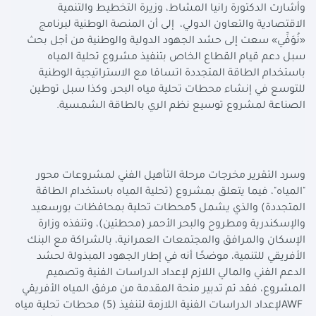
وأشارت الدكتورة رانيا المشاط، وزيرة التخطيط والتنمية
الاقتصادية والتعاون الدولي، إلى أن المنصة الوطنية لبرنامج
«نُوَفِّي» سعت إلى حشد الجهود الدولية والوطنية من أجل بحث
سبل دعم قيام القطاع الخاص بتنفيذ مشروع تحلية المياه
باستخدام الطاقة المتجددة اتساقا مع الاستراتيجية الوطنية
للتوسع في إنشاء محطات تحلية مياه البحر، وكذا سبل توطين
الصناعة لمشروع توسيع نظم الري بالطاقة الشمسية
.
وسرد التقرير مخرجات مرحلة التأهيل الفني لمشروعات محور
"المياه"، فيما يتعلق بمشروع (تحلية المياه باستخدام الطاقة
المتجددة) والذي يشمل 5محطات تحلية بمحافظات بورسعيد
والإسكندرية ومطروح والبحر الأحمر (محطتين)، وتنفذه وزارة
الإسكان والمرافق والمجتمعات العمرانية، بالشراكة مع البنك
الأفريقي للتنمية، موضحًا أنه في إطار الجهود المبذولة لحشد
الدعم الفني والمالي اللازم لإعداد الدراسات الفنية وتصميم
المشروع، فقد تم تدبير منحة المقدمة من مرفق المياه الأفريقي
AWF
لإعداد الدراسات الفنية اللازمة لتنفيذ (5) محطات تحلية مياه