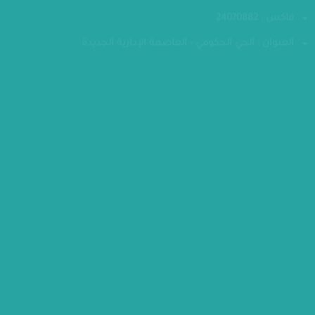
الهاتف : 24070700-202
فاكس : 24070882
العنوان : الحي الحكومي - العاصمة الإدارية الجديدة
مقر الوزارة