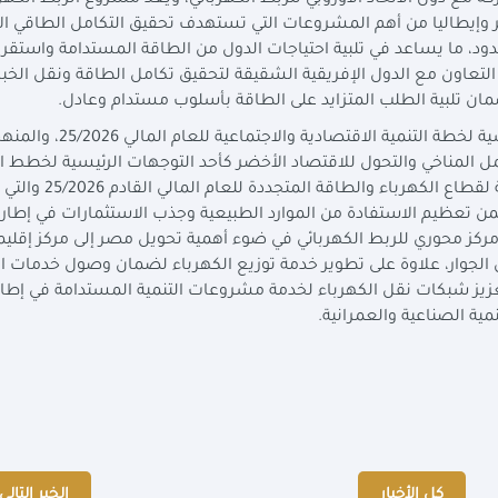
مع دول الاتحاد الأوروبي للربط الكهربائي، ويُعد مشروع الربط الكهرب
ر وإيطاليا من أهم المشروعات التي تستهدف تحقيق التكامل الطاقي الإ
د، ما يساعد في تلبية احتياجات الدول من الطاقة المستدامة واستقرا
لتعاون مع الدول الإفريقية الشقيقة لتحقيق تكامل الطاقة ونقل الخب
مان تلبية الطلب المتزايد على الطاقة بأسلوب مستدام وعادل
.
واستعرض الاجتماع عدة محاور منها المرتكزات الأساسية لخطة التنمية الاقتصادية والاجتماعي
مل المناخي والتحول للاقتصاد الأخضر كأحد التوجهات الرئيسية لخطط ال
كما تناول الاجتماع مناقشة أولويات الخطة الاستثمارية لقطاع الكهرب
من تعظيم الاستفادة من الموارد الطبيعية وجذب الاستثمارات في إطار
 مركز محوري للربط الكهربائي في ضوء أهمية تحويل مصر إلى مركز إقلي
لجوار، علاوة على تطوير خدمة توزيع الكهرباء لضمان وصول خدمات ال
عزيز شبكات نقل الكهرباء لخدمة مشروعات التنمية المستدامة في إطار
مية الصناعية والعمرانية
.
كل الأخبار
الخبر التالي