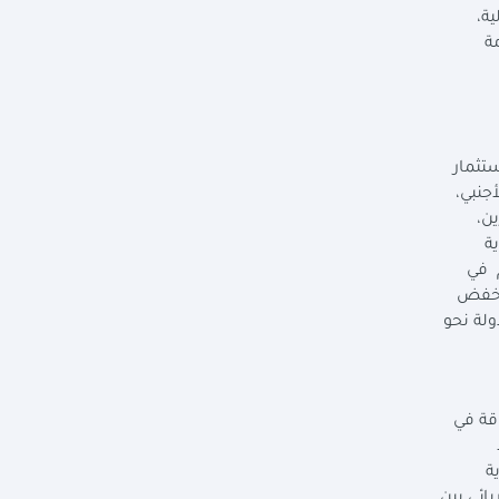
لية،
ة
تثمار
جنبي،
طاريات تخزين،
 النووية
م في
ا خفض
توجه الدولة نحو
قة في
ة