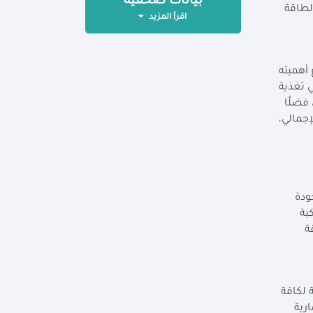
بيانات صحفية
الطاقة
اقرأ المزيد
 أهميته
ي تغذية
 فضلًا
إجمالي،
ودة
من القدرة المركبة
قة
يه استثمارات عامة لكافة
تثمارية