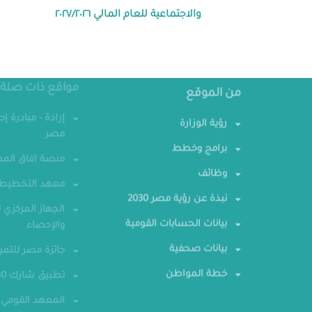
والاجتماعية للعام المالي ٢٠٢٧/٢٠٢٦
من الموقع
مواقع ذات صلة
رؤية الوزارة
إرادة - مبادرة إ
مصر
برامج وخطط
منصة افاق المه
وظائف
معهد التخطيط 
نبذة عن رؤية مصر 2030
الجهاز المركزي ل
بيانات الحسابات القومية
والإحصاء
بيانات صحفية
جائزة مصر للتمي
خطة المواطن
تطبيق شارك 2030
المعهد القومي 