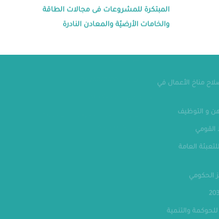
المبتكرة للمشروعات فى مجالات الطاقة
والخامات الأرضيّة والمعادن النادرة
مقر الوزار
تواصل معنا
صلاح مناخ الأعمال في
الهاتف : 24070700-202
فاكس : 24070882
ن و التوظيف
العنوان : الحي الحكومي - العاصمة
القومي
الإدارية الجديدة
لتعبئة العامة
ز الحكومي
للحوكمة والتنمية