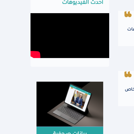
أحدث الفيديوهات
عات
لخاص