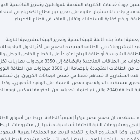
المالي القادم 25/2026 تتمثل في تحسين جودة خدمات الكهرباء المقدمة للمواطنين وتعزيز التنافسية الدو
مناخ جاذب للاستثمار، علاوة على تعزيز دور قطاع الكهرباء في استدام
نظيفة، ورفع كفاءة الاستهلاك وتقليل الفاقد في قطاع الكهرباء
.
ة إعادة بناء كاملة للبنية التحتية وتعزيز البنية التشريعية اللازمة
ذ المشروعات في الطاقة المتجددة لتصبح من أكثر الدول الجاذبة للاس
طاقة الشمسية أو طاقة الرياح اعتماداً على القطاع الخاص المحلي والأ
فبنهاية عام 2026 ستصل القدرات إلى حوالي 12000 ميجاوات من الطاقات المتجددة بالإضافة إلى 3350 ميجاوات ب
وبنهاية عام 2029 نستهدف الوصول إلى 20000 ميجاوات من الطاقات المتجددة بالإضافة إلى 3600 ميجاوات من الطاقة
، مؤكدا أن هذه المشاريع لا تساهم فقط في خفض انبعاثات الكربون، بل تسه
حقيق مستهدف الدولة نحو خفض الاعتماد على الوقود الأحفوري، وكذ
الانبعاثات وتحقيق رؤية مصر 2030 والاستراتيجية الوطنية للطاقة 2040 والتي تم اعتماد تحديثها من الحكومة لتعكس 
 تستهدف ان تصبح مصر مركزاً إقليمياً للطاقة، يربط بين أسواق الطا
تيجي ومشروعات البنية التحتية الأساسية، مشيرا إلى مشروعات الربط
الأردن، وكذا المشروع الجاري تنفيذه للربط مع المملكة العربية السعودي