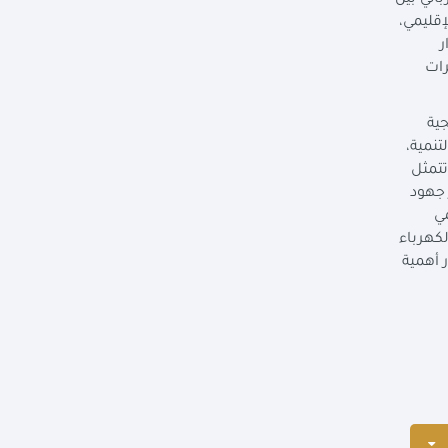
ائي بين
قليمي،
ر
رات
ة للعام المالي 25/2026، والمنهجية
تنمية،
اء والطاقة المتجددة للعام المالي القادم 25/2026 والتي تتمثل
 جهود
مي
كهرباء
 أهمية