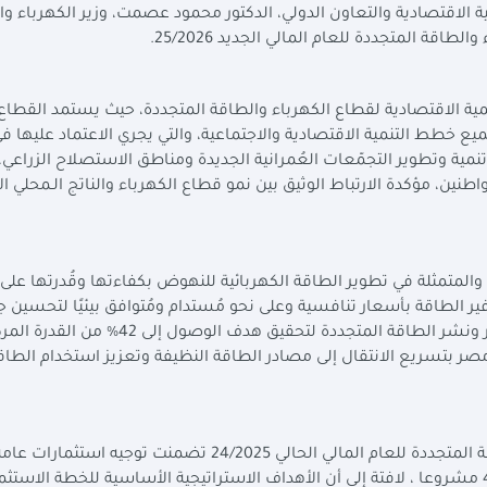
ية الاقتصادية والتعاون الدولي، الدكتور محمود عصمت، وزير الكهرباء و
اقة المتجددة للعام المالي الجديد 25/2026
.
أهمية الاقتصادية لقطاع الكهرباء والطاقة المتجددة، حيث يستمد القطاع
ميع خطط التنمية الاقتصادية والاجتماعية، والتي يجري الاعتماد عليها ف
تنمية وتطوير التجمّعات العُمرانية الجديدة ومناطق الاستصلاح الزراعي،
اطنين، مؤكدة الارتباط الوثيق بين نمو قطاع الكهرباء والناتج الـمحلي ال
المتمثلة في تطوير الطاقة الكهربائية للنهوض بكفاءتها وقُدرتها على
وفير الطاقة بأسعار تنافسية وعلى نحو مُستدام ومُتوافق بيئيًا لتحسين ج
حياة الـمُواطنين، مشيرة إلى خطة الحكومة بزيادة تطوير ونشر الطاقة المتجددة لتحقيق هدف الوصول إلى 42% 
2030، وهو ما يؤكد التزام مصر بتسريع الانتقال إلى مصادر الطاقة النظيفة وتعزيز استخدام الطا
وأوضحت أن الخطة الاستثمارية لوزارة الكهرباء والطاقة المتجددة للعام المالي الحالي 24/2025 تضمنت توج
الجهات التابعة للوزارة بحوالي 99.9 مليار جنيه لتنفيذ 48 مشروعا ، لافتة إلى أن الأهداف الاستراتيجية الأساسية للخطة الاس