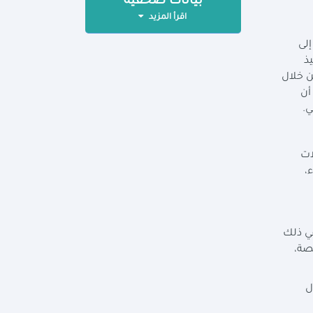
بيانات صحفية
اقرأ المزيد
إلى
ذ
ن خلال
أن
ي.
ات
،
في ذلك
صة،
ل