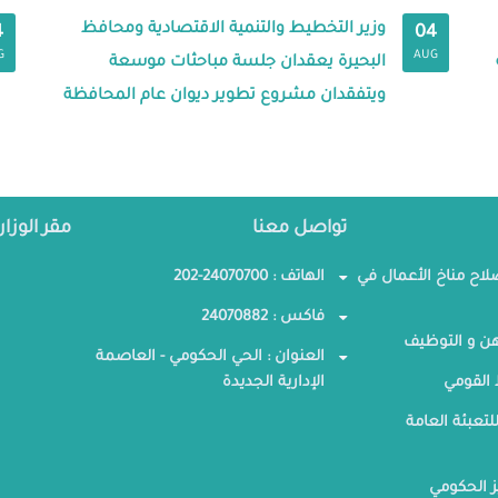
وزير التخطيط والتنمية الاقتصادية ومحافظ
4
04
G
AUG
البحيرة يعقدان جلسة مباحثات موسعة
ويتفقدان مشروع تطوير ديوان عام المحافظة
تواصل معنا
مقر الوزار
صلاح مناخ الأعمال في
الهاتف : 24070700-202
فاكس : 24070882
ن و التوظيف
العنوان : الحي الحكومي - العاصمة
القومي
الإدارية الجديدة
لتعبئة العامة
ز الحكومي