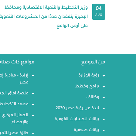
وزير التخطيط والتنمية الاقتصادية ومحافظ
04
AUG
البحيرة يتفقدان عددًا من المشروعات التنموية
على أرض الواقع
من الموقع
مواقع ذات صلة
رؤية الوزارة
إرادة - مبادرة إ
مصر
برامج وخطط
منصة افاق المه
وظائف
معهد التخطيط 
نبذة عن رؤية مصر 2030
الجهاز المركزي ل
بيانات الحسابات القومية
والإحصاء
بيانات صحفية
جائزة مصر للتمي