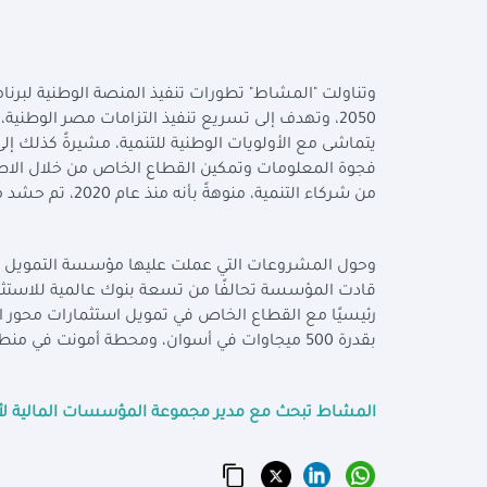
2050، وتهدف إلى تسريع تنفيذ التزامات مصر الوطنية
يتماشى مع الأولويات الوطنية للتنمية، مشيرةً كذلك إ
فجوة المعلومات وتمكين القطاع الخاص من خلال الاطلا
من شركاء التنمية، منوهةً بأنه منذ عام 2020، تم حشد ما يصل إلى 14 مليار دولار للقطاع الخاص.
وحول المشروعات التي عملت عليها مؤسسة التمويل ال
قادت المؤسسة تحالفًا من تسعة بنوك عالمية للاستث
رئيسيًا مع القطاع الخاص في تمويل استثمارات محور
بقدرة 500 ميجاوات في أسوان، ومحطة أمونت في منطقة "رأس غارب" لتوليد الكهرباء من طاقة الرياح بقدرة 500 ميجاوات.
المشاط تبحث مع مدير مجموعة المؤسسات المالية لأف