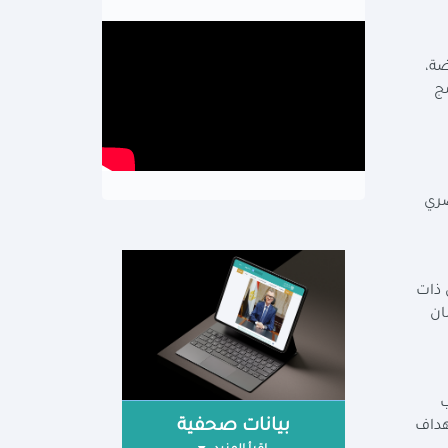
ضة،
مج
صري
 ذات
ان
ب
بيانات صحفية
هداف