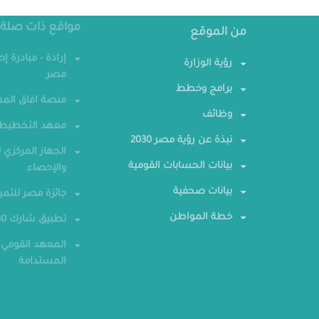
مواقع ذات صلة
من الموقع
إرادة - مبادرة إ
رؤية الوزارة
مصر
برامج وخطط
منصة افاق المه
وظائف
معهد التخطيط 
نبذة عن رؤية مصر 2030
الجهاز المركزي ل
بيانات الحسابات القومية
والإحصاء
بيانات صحفية
جائزة مصر للتمي
خطة المواطن
تطبيق شارك 2030
المعهد القومي 
المستدامة
كل الحقوق محفوظة - وزارة التخطيط والتنمية الاقتصادية 2026