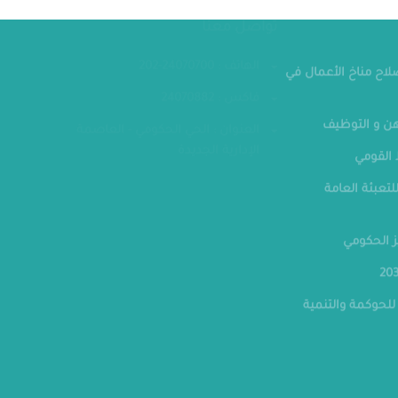
مقر الوزار
تواصل معنا
الهاتف : 24070700-202
صلاح مناخ الأعمال في
فاكس : 24070882
ن و التوظيف
العنوان : الحي الحكومي - العاصمة
الإدارية الجديدة
القومي
لتعبئة العامة
ز الحكومي
للحوكمة والتنمية