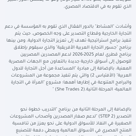
تمويلات فعلية بنحو 2.133 مليار دولار، وهو ما يعكس الدور الكبير
الذي تقوم به في الاقتصاد المصري
.
وأشادت "المشاط" بالدور الفعّال الذي تقوم به المؤسسة في دعم
التجارة الخارجية وقطاع التصدير على وجه الخصوص، حيث يتم
تنفيذ برامج استراتيجية تهدف إلى تعزيز التجارة الدولية، ومن بينها
برنامج "جسور التجارة العربية الأفريقية" والذي سيقوم بإطلاق
برنامج قطري لعام 2025-2026 لدعم المصدرين المصريين
للوصول إلى أسواق خارجية جديدة بالتعاون مع الجهات المصرية
المعنية، بالإضافة إلى مبادرة "المساعدة من أجل التجارة للدول
العربية" (الأفتياس 2) والتي يتم تنفيذ مجموعة من المشروعات
والبرامج المتنوعة في إطارها أهمها؛ مشروع "المرأة في التجارة
العالمية- المرحلة الثانية
" (She Trades 2).
بالإضافة إلى المرحلة الثانية من برنامج "التدريب خطوة نحو
التصدير
" (STEP 2)
لدعم صغار المصدرين وأصحاب المشروعات
الصغيرة في النفاذ للأسواق الدولية على نحو يعزز من تنافسية
المنتج المصري في الأسواق العالمية ويعطي دفعة للتصنيع