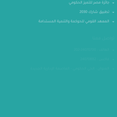
جائزة مصر للتميز الحكومي
تطبيق شارك 2030
المعهد القومي للحوكمة والتنمية المستدامة
تواصل معنا
الهاتف : 24070700-202
فاكس : 24070882
العنوان : الحي الحكومي - العاصمة الإدارية الجديدة
مقر الوزارة