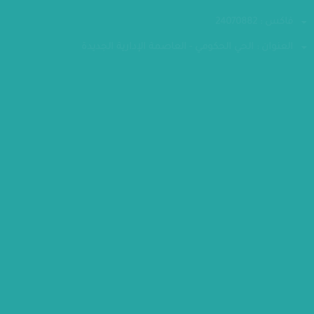
الهاتف : 24070700-202
فاكس : 24070882
العنوان : الحي الحكومي - العاصمة الإدارية الجديدة
مقر الوزارة