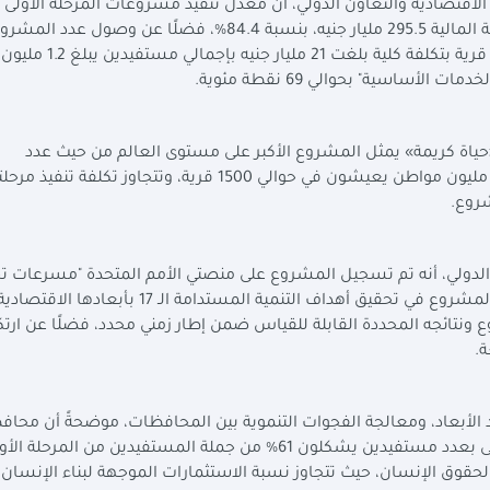
 الاقتصادية والتعاون الدولي، أن مٌعدل تنفيذ مشروعات المرحلة الأولى ل
كريمة؛ بلغ 85.5% بنهاية نوفمبر 2024، كما بلغت الإتاحة المالية 295.5 مليار جنيه، بنسبة 84.4%، فضلًا عن وصول
المنتهية إلى 16812 مشروع، مع الانتهاء من تطوير 100 قرية ب
اسية" بحوالي 69 نقطة مئوية.
اة كريمة» يمثل المشروع الأكبر على مستوى العالم من حيث عدد
المستفيدين، والبالغ عددهم في مرحلته الأولى فقط 18 مليون مواطن يعيشون في حوالي 1500 قرية، وتتجاوز ت
 الدولي، أنه تم تسجيل المشروع على منصتي الأمم المتحدة "مسرعات ت
الأهداف" ومنصة "أفضل الممارسات" وذلك نظراً لدور المشروع في تحقيق أهداف التنمية المستدامة الـ 17 بأبعادها الاقت
 ونتائجه المحددة القابلة للقياس ضمن إطار زمني محدد، فضلًا عن ارتك
ة.
لأبعاد، ومعالجة الفجوات التنموية بين المحافظات، موضحةً أن محا
الصعيد تستحوذ على 68% من مخصصات المرحلة الأولى بعدد مستفيدين يشكلون 61% من جملة المستفيدين من المرحلة 