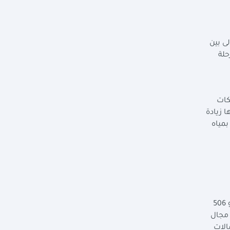
في قرى المرحلة الأولى بين
 المرحلة
 مد وتدعيم شبكات
 شرب، لينتج عنها زيادة
ادة التغطية بمياه
وفي مجال الغاز الطبيعي، أكد تقرير وزارة التخطيط والتنمية الاقتصادية والتعاون الدولي، الانتهاء من توصيل شبكات الغاز لنحو 506
نسبة 299% في قرى المرحلة الأولى بين عامي 2021 و2024، وفي مجال
اتصالات