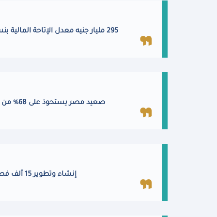
295 مليار جنيه معدل الإتاحة المالية بنسبة 84.4% وتنفيذ 16.8 ألف مشروع والانتهاء من تطوير 100 قرية
صعيد مصر يستحوذ على 68% من مخصصات المرحلة الأولى من المبادرة الرئاسية «حياة كريمة»
إنشاء وتطوير 15 ألف فصل وصيانة 1300 مدرسة ومحو أمية 510 ألف مواطن