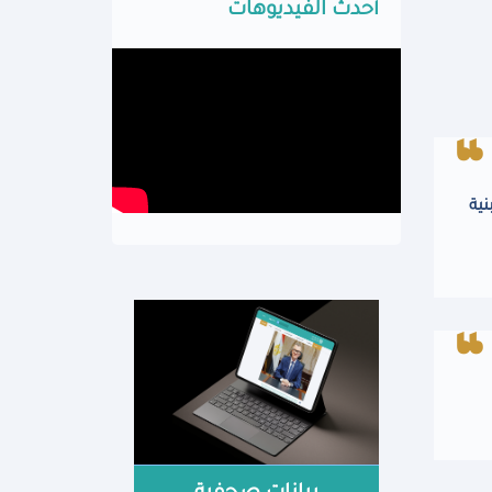
أحدث الفيديوهات
نية