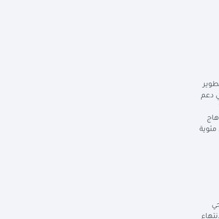
طوير
ي دعم
130
وهاج
نخفاض معدل الأمية في المحافظات المستفيدة بمُعدل 7 نقاط مئوية
حي
ف صحي، والانتهاء