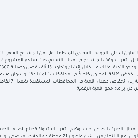
تعاون الدولي، الموقف التنفيذي للمرحلة الأولى من المشروع القومي لت
تناول التقرير موقف المشروع في مجال التعليم، حيث ساهم المشروع ف
جهود الدولة المبذولة لمواجهة مشكلتي كثافة الفصول ومحو الأمية، وذلك من خلال إنشاء وتطوير 15 ألف فصل وصيانة 0
أمر الذي ساهم في خفض كثافة الفصول خاصةً في محافظات "المنيا وقنا وأسوان وس
وأسيوط" بمتوسط انخفاض بلغ 3 نقاط مئوية، بالإضافة إلى ا
في مجال الصرف الصحي، حيث أوضح التقرير استحواذ قطاع الصرف الص
ومياه الشرب على حوالي 50% من مخصصات المرحلة الأولى، مع الانتهاء من إنشاء وتطوير 21 محطة معالجة صر