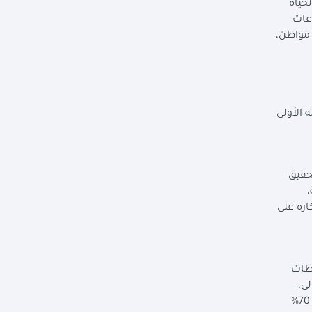
حياة
 عدد المشروعات
تكلفة كلية بلغت 21 مليار جنيه بإجمالي مستفيدين يبلغ 1.2 مليون مواطن،
كلفة تنفيذ مرحلته الأولى
حقيق
صادية،
ازه على
فظات
الأولى،
مؤكدةً أن المشروع يحقق أهداف الاستراتيجية الوطنية لحقوق الإنسان، حيث تتجاوز نسبة الاستثمارات الموجهة لبناء الإنسان 70%