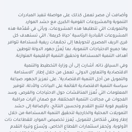
وأضافت أن مصر تعمل كذلك على مواصلة تنفيذ المبادرات
التنموية والمشروعات القومية الكبرى مع حشد الموارد
والتمويلات التي تتطلبها هذه المشروعات، ويأتي في مُقدِّمة هذه
المشروعات المُبادرة الرئاسية "حياة كريمة"، التي تستهدف كل
قرى الريف المصري لتحويلها إلى تجمّعات ريفية مُستدامة تتوافر
بها جميع الاحتياجات التنموية، بما يُعزِّز جهود الدولة لتوطين
أهداف التنمية المستدامة وتحقيق التنمية الإقليمية المتوازنة.
وفي السياق ذاته، أشارت إلى أن وزارة التخطيط والتنمية
الاقتصادية والتعاون الدولي، تعمل من خلال إطار "الاستدامة
والتمويل من أجل التنمية الاقتصادية"، على تعزيز الجهود صياغة
سياسة التنمية الاقتصادية القائمة على البيانات والأدلة، لتوفير
المعلومات التي تُعزز المناقشات حول الاحتياجات والفرص، وسد
الفجوات في مجالات التنمية المختلفة، مع ضمان آليات مراقبة
وتقييم قوية لتتبع التقدم وتحسين النتائج، بالإضافة إلى حشد
التمويلات المحلية والخارجية لتحقيق التنمية المستدامة من خلال
إطار وطني مُتكامل للتمويل، يُعزز تخصيص الموارد للقطاعات ذات
الأولوية، ويُحفز استثمارات القطاع الخاص، ويُسرّع وتيرة التقدم