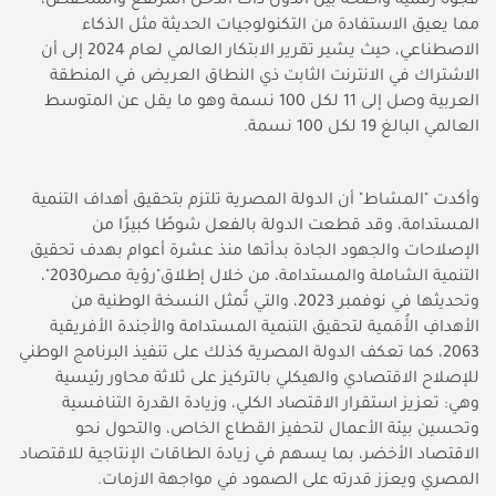
فجوة رقمية واضحة بين الدول ذات الدخل المرتفع والمنخفض،
مما يعيق الاستفادة من التكنولوجيات الحديثة مثل الذكاء
الاصطناعي، حيث يشير تقرير الابتكار العالمي لعام 2024 إلى أن
الاشتراك في الانترنت الثابت ذي النطاق العريض في المنطقة
العربية وصل إلى 11 لكل 100 نسمة وهو ما يقل عن المتوسط
العالمي البالغ 19 لكل 100 نسمة.
وأكدت "المشاط" أن الدولة المصرية تلتزم بتحقيق أهداف التنمية
المستدامة، وقد قطعت الدولة بالفعل شوطًا كبيرًا من
الإصلاحات والجهود الجادة بدأتها منذ عشرة أعوام بهدف تحقيق
التنمية الشاملة والمستدامة، من خلال إطلاق"رؤية مصر2030"،
وتحديثها في نوفمبر 2023، والتي تُمثل النسخة الوطنية من
الأهدافِ الأُمَمية لتحقيق التنمية المستدامة والأجندة الأفريقية
2063، كما تعكف الدولة المصرية كذلك على تنفيذ البرنامج الوطني
للإصلاح الاقتصادي والهيكلي بالتركيز على ثلاثة محاور رئيسية
وهي: تعزيز استقرار الاقتصاد الكلي، وزيادة القدرة التنافسية
وتحسين بيئة الأعمال لتحفيز القطاع الخاص، والتحول نحو
الاقتصاد الأخضر، بما يسهم في زيادة الطاقات الإنتاجية للاقتصاد
المصري ويعزز قدرته على الصمود في مواجهة الازمات.