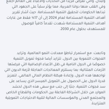
ولبنان، والتي تفرض مزيداً من التحديات والأعباء على العالم أجمع
وفي القلب منها دولنا العربية، مما يؤثر سلباً على الجهود التي
تبذلها الحكومات لتحقيق التنمية المستدامة. حيث أشار تقرير
أهداف التنمية المستدامة لعام 2024 إلى أن 17% فقط من غايات
أهداف التنمية المستدامة شهدت تقدماً كافياً للوصول
للمستهدف بحلول عام 2030.
وتابعت: مع استمرار تباطؤ معدلات النمو العالمية، وتزايد
الفجوات التنموية بين الدول، تتزايد أيضا فجوة تمويل التنمية
خصوصًا في الدول النامية في ظل الأعباء الإضافية التي فرضتها
الأزمات المتتالية؛ بما يستلزم المعالجات العاجلة لأزمة الديون التي
تواجهها هذه الدول، وإعادة هيكلة النظام المالي العالمي، لتعزيز
قدرة الدول على الحصول على التمويل الميسر الذي يساعد على
سد فجوات التنمية، جنبًا إلى جنب مع سعي هذه الدول لحشد
الموارد من خلال الشراكة الفاعلة بين الحكومات والقطاع الخاص
والمجتمع المدني والمؤسسات المالية لتلبية الاحتياجات التمويلية
المتزايدة.