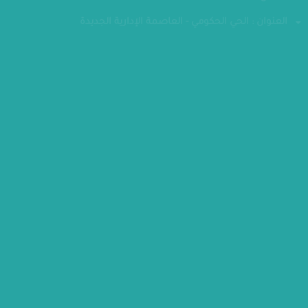
فاكس : 24070882
العنوان : الحي الحكومي - العاصمة الإدارية الجديدة
مقر الوزارة
كل الحقوق محفوظة - وزارة التخطيط والتنمية الاقتصادية 2026