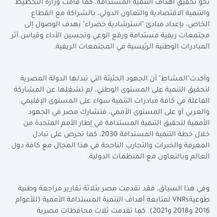
نحو تحقيق أهداف التنمية المستدامة، كما قامت وزارة التخطيط
والتنمية الاقتصادية والتعاون الدولي، بالشراكة مع القطاع
الخاص، بإعداد مبادئ "استرشادية خضراء" بهدف الوصول إلى
مجتمعات ريفية مستدامة ورفع الوعي وتحسين الأداء وقياس أثر
المبادرات الوطنية الرئيسية في المجتمعات الريفية.
وأكدت"المشاط" أن الجهود الحثيثة التي تبذلها الدولة المصرية
لتحقيق التنمية على المستوى الوطني، لم تشغلها عن المشاركة
الفاعلة في كافة مبادرات التنمية سواء على المستوى الإقليمي
والعربي أو على المستوى الأممي، فتشارك مصر في الجهود
الأممية لتحقيق التنمية المستدامة في إطار الأمم المتحدة من
خلال خطة التنمية المستدامة 2030، كما تحرص على تبادل
المعرفة والخبرات والتجارب الناجحة في هذا المجال مع كافة دول
العالم وبالتعاون مع المنظمات الدولية.
وفي هذا السياق، فقد تقدمت مصر بثلاثة تقارير مراجعة وطنية
طوعية
VNRs
لمتابعة أهداف التنمية المستدامة الأممية (للأعوام
2016 و2018 و2021). كما تقدمت ثلاث محافظات مصرية