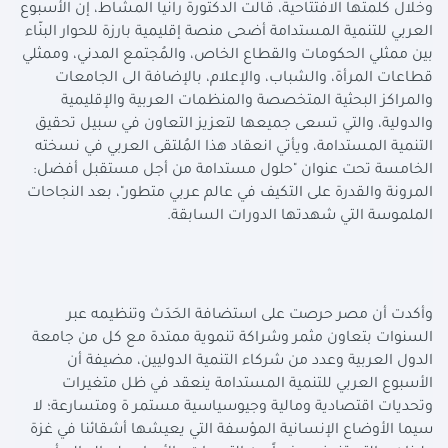
وخلال كلمتها الافتتاحية، قالت الدكتورة رانيا المشاط، إن الأسبوع
العربي للتنمية المستدامة أضحى منصة إقليمية بارزة للحوار البنّاء
بين ممثلي الحكومات والقطاع الخاص، والمُجتمع المدني، وممثلي
قطاعات المرأة، والشباب، والإعلام، بالإضافة الى الجامعات
والمراكز البحثية المتخصصة والمنظمات العربية والإقليمية
والدولية، والتي تسعى جميعها لتعزيز التعاون في سبيل تحقيق
التنمية المستدامة، ويأتي انعقاد هذا المُلتقى العربي في نسخته
الخامسة تحت عنوان "حلول مستدامة من أجل مستقبل أفضل:
المرونة والقدرة على التكيف في عالم عربي متطور"، بعد النجاحات
الملموسة التي شهدتها الدورات السابقة.
وأكدت أن مصر حرصت على استضافة الحَدَث وتنظيمه عبر
السنوات بتعاون مثمر وشراكة تنموية ممتدة مع كل من جامعة
الدول العربية وعدد من شركاء التنمية الدوليين، مضيفة أن
الأسبوع العربي للتنمية المستدامة ينعقد في ظل متغيرات
وتحديات اقتصادية ومالية وجيوسياسية مستمر ة ومتسارعة؛ لا
سيما الأوضاع الإنسانية المؤسفة التي يعيشها أشقائنا في غزة