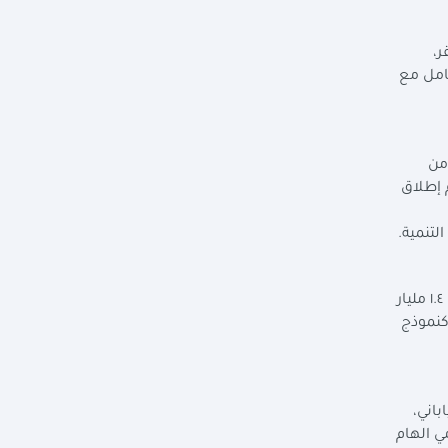
ر،
كامل مع
من
 إطلاق
لتنمية
.
وأشارت إلى برنامج تكافل وكرامة، الممول من البنك الدولي الذي يتم تنفيذه بنجاح علي مدار ٩ سنوات بتمويلات ميسرة بإجمالي ١.٤ مليار
بنك الدولي كنموذج
باني،
ي الهام