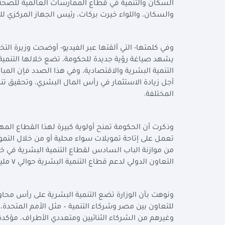
السكان والتنمية في قطاع الممارسات العالمية للصحة وا
والسكان، واللواء خيرت بركات، رئيس الجهاز المركزي لل
وفي كلمتها- التي ألقتها عبر الفيديو- أوضحت وزيرة الت
يشهد صياغة رؤية جديدة للحكومة، تضع خلالها التنمية ا
التنمية البشرية والاقتصادية، وفي هذا الصدد فإن المباد
أجل زيادة الاستثمار في رأس المال البشري، وتحقيق تنم
المختلفة
.
وذكرت أن الحكومة تمنح أولوية كبيرة لهذا القطاع المهم
التعاون الدولي لدعم قطاع التنمية البشرية حوالي ٧ مليار دولار، من خلال التمويلات الميسرة، الدعم الفني، المنح، مبادلة الديون
ونوهت بأن الوزارة تضع التنمية البشرية على رأس محاور 
للتعاون بين مصر وشركاء التنمية – مثل الأمم المتحدة، مج
وغيرهم من الشركاء الثنائيين ومتعددي الأطراف، مؤكدة أن