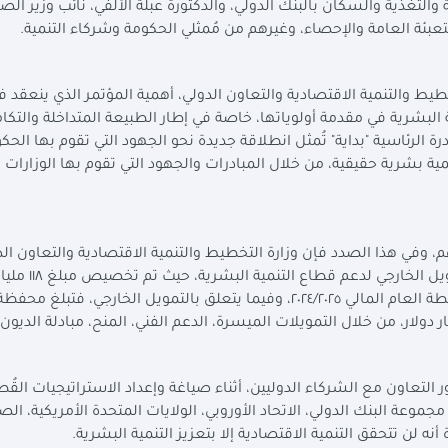
لتغذية والسكان بالبنك الدولي، والدكتورة عبلة الألفي، نائب وزير الص
تعبئة العامة والإحصاء، وغيرهم من مُمثلي الحكومة وشركاء التنمية
.
خطيط والتنمية الاقتصادية والتعاون الدولي، أهمية المؤتمر الذي ينعقد 
لبشرية في مقدمة أولوياتها، خاصة في إطار الطبيعة المتداخلة والتكا
رة الرئاسية "بداية" تُمثل انطلاقة جديدة نحو الجهود التي تقوم بها الح
ية بشرية حقيقية، من خلال المبادرات والجهود التي تقوم بها الوزارات
، وفي هذا الصدد فإن وزارة التخطيط والتنمية الاقتصادية والتعاون الد
تعمل على إتاحة تمويلات سواء محلية أو من خلال التمويل ال
من موازنة الباب السادس لقطاع التنمية البشرية في خطة العام المالي ٢٠٢٤/٢٠٢٥، وفيما يتعلق بالتمويل الخارجي، فتبلغ محفظ
التعاون مع الشركاء الدوليين، أثناء صياغة وإعداد الاستراتيجيات القُط
موعة البنك الدولي، الاتحاد الأوروبي، الولايات المتحدة الأمريكية، الص
ه لن تتحقق التنمية الاقتصادية إلا بتعزيز التنمية البشرية
.