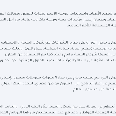
ر متعدد الأبعاد، واستخدامه لتوجيه الاستراتيجيات لخفض معدلات الفق
لأبعاد، وضمان إصدار مؤشرات كمية ونوعية ذات دقة عالية، من أجل الت
ية المستدامة للأمم المتحدة
.
دولي، حرص الوزارة علي تعزيز الشراكات مع شركاء التنمية، والاستفادة 
رية الرئيسية (تعليم، صحة، حماية اجتماعية، عمل لائق). ولذلك فقد تم
تي اعتبرها شركاء التنمية برامج رائدة، كما يتم الاستفادة من التقارير
سات قائمة على الأدلة والمؤشرات لتعزيز الحلول المبتكرة نحو تحقيق ا
دولار، حيث وصل عدد المستفيدين من الدعم النقدي المقدم في إطار البرنامج إلي ٢٠ مليون مواطن مصري، ليتخذه ال
النامية على مستوى العالم
.
ُسهم في تمويله عدد من شركاء التنمية مثل البنك الدولي، والجانب اليا
حية المقدمة للمواطن، وقد بلغ عدد المستفيدين من هذا البرنامج القوم