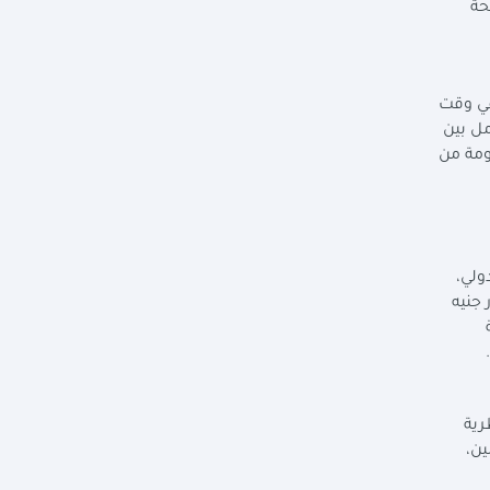
حة
في وقت
مل بين
كومة من
ولي،
خارجي لدعم قطاع التنمية البشرية، حيث تم تخصيص مبلغ ١١٨ مليار جنيه
ة
.
رية
ين،