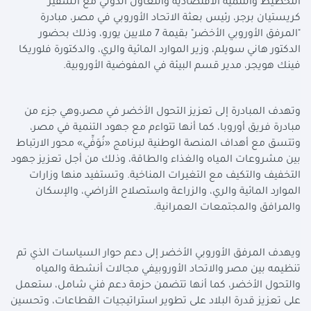
التخطيط والتنمية الاقتصادية والتعاون الدولي مع السفير
كريستيان برجر، رئيس بعثة الاتحاد الأوروبي في مصر، مبادرة
"المرفق الأوروبي الأخضر" بقيمة 7 ملايين يورو، وذلك بحضور
الدكتور هاني سويلم، وزير الموارد المائية والري، والدكتورة فلوريكا
فينك هويجر، مدير قسم البيئة في المفوضية الأوروبية.
وتهدف المبادرة إلى تعزيز التحول الأخضر في مصر،وهي جزء من
مبادرة فريق أوروبا، كما أنها تتواءم مع جهود التنمية في مصر،
وتتسق مع أهداف المنصة الوطنية لبرنامج «نُوَفِّي» محور الارتباط
بين مشروعات المياه والغذاء والطاقة، وذلك من أجل تعزيز جهود
التخفيف والتكيف مع التغيرات المناخية. وتستفيد منها وزارات
الموارد المائية والري، والزراعة واستصلاح الأراضي، والإسكان
والمرافق والمجتمعات العمرانية.
ويهدف المرفق الأوروبي الأخضر إلى دعم حوار السياسات الذي تم
تنظيمه بين مصر والاتحاد الأوروبيفي مجالات أنشطة والمياه
والتحول الأخضر، كما أنها تتضمن حزمة دعم فني شامل، ستعمل
على تعزيز قدرة البلاد على تطوير استراتيجيات القطاعات، وتحسين