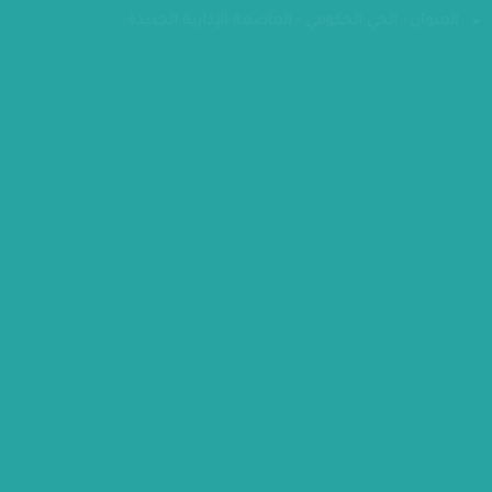
فاكس : 24070882
العنوان : الحي الحكومي - العاصمة الإدارية الجديدة
مقر الوزارة
كل الحقوق محفوظة - وزارة التخطيط والتنمية الاقتصادية 2026