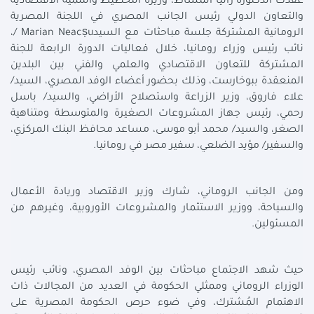
عقدت الدكتورة رانيا المشاط، وزيرة التخطيط والتنمية الاقتصادية
والتعاون الدولي رئيس الجانب المصري في اللجنة المصرية
الرومانية المشتركة جلسة مباحثات مع السيد
/ Marian Neacșu
،
نائب رئيس وزراء رومانيا، خلال فعاليات الدورة الرابعة للجنة
المشتركة للتعاون الاقتصادي والعلمي والفني بين البلدين
المنعقدة ببوخارست، وذلك بحضور أعضاء الوفد المصري، السيد/
علاء فاروق، وزير الزراعة واستصلاح الأراضي، والسيد/ باسل
رحمي، رئيس جهاز المشروعات الصغيرة والمتوسطة ومتناهية
الصغر، والسيد/ محمد أبو موسى، مساعد محافظ البنك المركزي،
والسفير/ مؤيد الضلعي، سفير مصر في رومانيا
.
ومن الجانب الروماني، شارك وزير الاقتصاد وريادة الأعمال
والسياحة، ووزير الاستثمار والمشروعات الأوروبية، وغيرهم من
المسئولين
.
حيث شهد الاجتماع مباحثات بين الوفد المصري، ونائب رئيس
الوزراء الروماني وممثلي الحكومة في العديد من المجالات ذات
الاهتمام المُشترك، وفي ضوء حرص الحكومة المصرية على