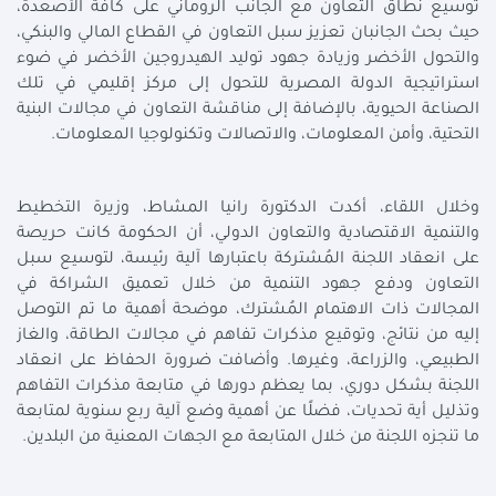
توسيع نطاق التعاون مع الجانب الروماني على كافة الأصعدة،
حيث بحث الجانبان تعزيز سبل التعاون في القطاع المالي والبنكي،
والتحول الأخضر وزيادة جهود توليد الهيدروجين الأخضر في ضوء
استراتيجية الدولة المصرية للتحول إلى مركز إقليمي في تلك
الصناعة الحيوية، بالإضافة إلى مناقشة التعاون في مجالات البنية
التحتية، وأمن المعلومات، والاتصالات وتكنولوجيا المعلومات
.
وخلال اللقاء، أكدت الدكتورة رانيا المشاط، وزيرة التخطيط
والتنمية الاقتصادية والتعاون الدولي، أن الحكومة كانت حريصة
على انعقاد اللجنة المُشتركة باعتبارها آلية رئيسة، لتوسيع سبل
التعاون ودفع جهود التنمية من خلال تعميق الشراكة في
المجالات ذات الاهتمام المُشترك، موضحة أهمية ما تم التوصل
إليه من نتائج، وتوقيع مذكرات تفاهم في مجالات الطاقة، والغاز
الطبيعي، والزراعة، وغيرها. وأضافت ضرورة الحفاظ على انعقاد
اللجنة بشكل دوري، بما يعظم دورها في متابعة مذكرات التفاهم
وتذليل أية تحديات، فضلًا عن أهمية وضع آلية ربع سنوية لمتابعة
ما تنجزه اللجنة من خلال المتابعة مع الجهات المعنية من البلدين
.