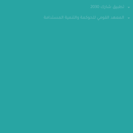
جائزة مصر للتميز الحكومي
تطبيق شارك 2030
المعهد القومي للحوكمة والتنمية المستدامة
تواصل معنا
الهاتف : 24070700-202
فاكس : 24070882
العنوان : الحي الحكومي - العاصمة الإدارية الجديدة
مقر الوزارة