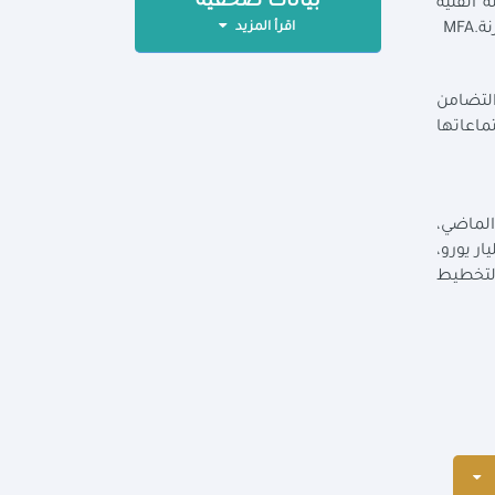
بيانات صحفية
ثة الفنية
اقرأ المزيد
نة
MFA.
التضامن
ماعاتها
الماضي،
بين جمهورية مصر العربية والاتحاد الأوروبي، حيث تبلغ إجمالي قيمة الحزمة التمويلية 7.4 مليار يورو،
 التخطيط