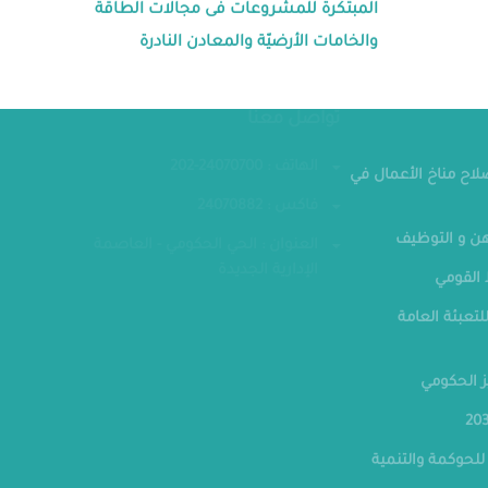
المبتكرة للمشروعات فى مجالات الطاقة
والخامات الأرضيّة والمعادن النادرة
مقر الوزار
تواصل معنا
الهاتف : 24070700-202
صلاح مناخ الأعمال في
فاكس : 24070882
ن و التوظيف
العنوان : الحي الحكومي - العاصمة
الإدارية الجديدة
القومي
لتعبئة العامة
ز الحكومي
للحوكمة والتنمية