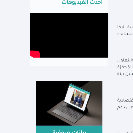
أحدث الفيديوهات
ة أنيكا
 مساندة
والتعاون
الهيكلية المُحفزة
ين بيئة
قتصادية
على دعم