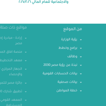
والاجتماعية للعام المالي ٢٠٢٧/٢٠٢٦
من الموقع
مواقع ذات صلة
رؤية الوزارة
إرادة - مبادرة إ
مصر
برامج وخطط
منصة افاق المه
وظائف
معهد التخطيط 
نبذة عن رؤية مصر 2030
الجهاز المركزي ل
بيانات الحسابات القومية
والإحصاء
بيانات صحفية
جائزة مصر للتمي
خطة المواطن
تطبيق شارك 2030
المعهد القومي 