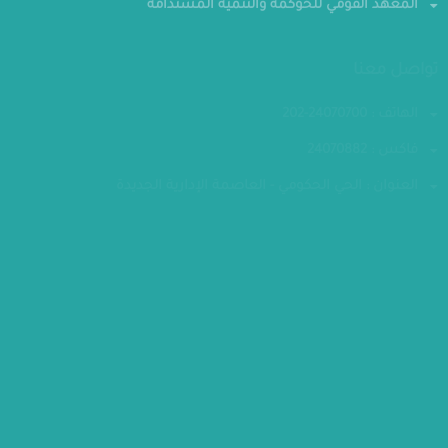
المعهد القومي للحوكمة والتنمية المستدامة
تواصل معنا
الهاتف : 24070700-202
فاكس : 24070882
العنوان : الحي الحكومي - العاصمة الإدارية الجديدة
مقر الوزارة