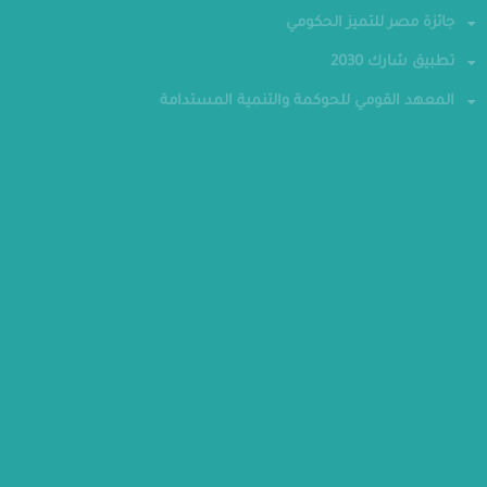
جائزة مصر للتميز الحكومي
تطبيق شارك 2030
المعهد القومي للحوكمة والتنمية المستدامة
تواصل معنا
الهاتف : 24070700-202
فاكس : 24070882
العنوان : الحي الحكومي - العاصمة الإدارية الجديدة
مقر الوزارة