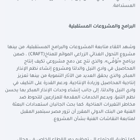
المستدامة
.
البرامج والمشروعات المستقبلية
وشهد اللقاء متابعة المشروعات والبرامج المستقبلية، من بينها
مشروع التحول الغذائي الزراعي الموائم للمناخ
(CRAFT)
، ضمن
برنامج «نُوَفِّــي»، والذي نتج عن دمج مشروعي تكيف إنتاج
المحاصيل في وادي النيل والدلتا ومشروع إنشاء نظم الإنذار
المبكر، والذي يحقق العديد من الآثار التنموية من بينها تعزيز
إنتاجية المحاصيل وزيادة الإنتاجية، ودعم القدرة على التكيف في
وادي النيل والدلتا، إلى جانب إنشاء وحدات الإنذار المبكر بما يحسن
نظم التنبؤ، ويدعم الخدمات المقدمة للمزارعين للتحوط ضد
مخاطر التغيرات المناخية. كما بحث الجانبان استعدادات البعثة
الفنية من البنك الدولي المقرر أن تزور مصر سبتمبر المقبل
لمتابعة النقاشات الفنية بشأن المشروع
.