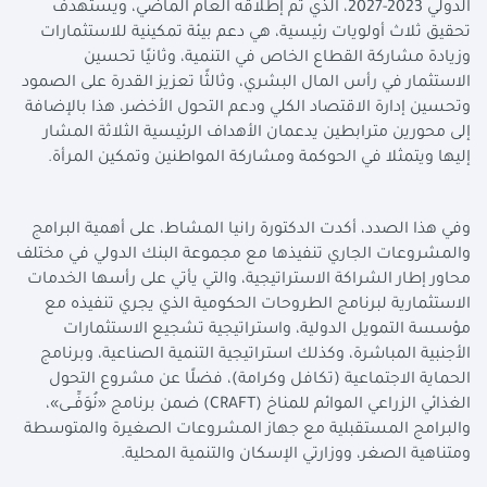
الدولي 2023-2027، الذي تم إطلاقه العام الماضي، ويستهدف
تحقيق ثلاث أولويات رئيسية، هي دعم بيئة تمكينية للاستثمارات
وزيادة مشاركة القطاع الخاص في التنمية، وثانيًا تحسين
الاستثمار في رأس المال البشري، وثالثًا تعزيز القدرة على الصمود
وتحسين إدارة الاقتصاد الكلي ودعم التحول الأخضر، هذا بالإضافة
إلى محورين مترابطين يدعمان الأهداف الرئيسية الثلاثة المشار
إليها ويتمثلا في الحوكمة ومشاركة المواطنين وتمكين المرأة
.
وفي هذا الصدد، أكدت الدكتورة رانيا المشاط، على أهمية البرامج
والمشروعات الجاري تنفيذها مع مجموعة البنك الدولي في مختلف
محاور إطار الشراكة الاستراتيجية، والتي يأتي على رأسها الخدمات
الاستثمارية لبرنامج الطروحات الحكومية الذي يجري تنفيذه مع
مؤسسة التمويل الدولية، واستراتيجية تشجيع الاستثمارات
الأجنبية المباشرة، وكذلك استراتيجية التنمية الصناعية، وبرنامج
الحماية الاجتماعية (تكافل وكرامة)، فضلًا عن مشروع التحول
الغذائي الزراعي الموائم للمناخ
(CRAFT)
ضمن برنامج «نُوَفِّــى»،
والبرامج المستقبلية مع جهاز المشروعات الصغيرة والمتوسطة
ومتناهية الصغر، ووزارتي الإسكان والتنمية المحلية
.