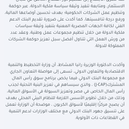
كما تطرق الاجتماع إلى تعظيم دور القطاع الخاص في مجال
الاستثمار، ومتابعة تنفيذ وثيقة سياسة ملكية الدولة، عبر حوكمة
وتنظيم عمل الشركات الحكومية؛ بهدف تحسين أوضاعها المالية،
ورفع درجة تنافسيتها، كما أكدت على ضرورة تقديم البنك الدعم
الفني لكافة الجهات المصرية المعنية بتنفيذ وثيقة سياسات
ملكية الدولة من خلال تنظيم مجموعات عمل وطنية، وعقد عدد
من ورش العمل التي تتناول أفضل سبل تعزيز حوكمة الشركات
المملوكة للدولة
.
وأكدت الدكتورة الوزيرة رانيا المشاط، أن وزارة التخطيط والتنمية
الاقتصادية والتعاون الدولي، تسعى إلى مواصلة التعاون الجاري
مع مجموعة البنك الدولي فيما يخص برنامج سوق رأس المال
المشترك
(J-CAP)
، والذي سيساهم في تعزيز البنية التحتية لجذب
رأس المال الخاص في مصر وتعزيز السيولة في الأسواق المالية،
وذلك من خلال تطوير الأسس اللازمة للنظام البيئي المحلي بهدف
أن يصبح مركزًا إقليميًا لأسواق الكربون ، موضحة أن الوزارة تعمل
على تنسيق جهود البنك الدولي مع مختلف الوزارات لدعم التنمية
في القطاعات ذات الأولوية
.