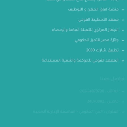
إرادة - مبادرة إصلاح مناخ الأعمال في مصر
منصة افاق المهن و التوظيف
معهد التخطيط القومي
الجهاز المركزي للتعبئة العامة والإحصاء
جائزة مصر للتميز الحكومي
تطبيق شارك 2030
المعهد القومي للحوكمة والتنمية المستدامة
تواصل معنا
الهاتف : 24070700-202
فاكس : 24070882
العنوان : الحي الحكومي - العاصمة الإدارية الجديدة