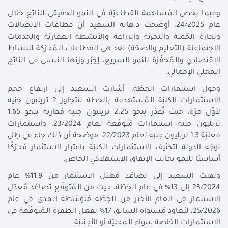
وفيما يخص المُساهمة القطاعيّة في النمو الحقيقي للناتج خلال
عام 24/2025، أوضحت د.هالة السعيد أن قطاعات الاتصالات
وتجارة الجُملة والتجزئة والزراعة والأنشطة العقاريّة والخدمات
الاجتماعيّة (التعليم والصحّة) تعد هي القطاعات الـمُحرّكة للنشاط
الاقتصادي والـمُحفّزة للنمو السريع، لِكِبَر وزنها النسبي في الناتج
الـمحلي الإجمالي.
وحول استثمارات الخِطّة، أشارت السعيد إلى ارتفاع حجم
الاستثمارات الكليّة الـمُستهدفة بالخطة لتتجاوز 2 تريليون جنيه
لأوَّلِ مرّة، حيث تُقدّر بنحو 2.25 تريليون جنيه مُقارنة بنحو 1.65
تريليون جنيه استثمارات مُتوقّعة لعام 23/2024، واستثمارات
فعليّة 1.3 تريليون جنيه لعام 22/2023، موضحة أن ذلك جاء في ظِل
توجّه الدولة لتكثيف الاستثمارات الكليّة باعتبار الاستثمار مُحرّكًا
أساسيًا للنمو بجانب الإنفاق الاستهلاكي الخاص.
ولفتت السعيد إلى تصاعُد مُعدّل الاستثمار من 11.9% عام
23/2024 إلى 13% في عام الخِطّة، حيث من الـمُتوقّع تصاعُد مُعدّل
الاستثمار في العام الأخير من الخِطّة مُتوسّطة الـمدى في عام
25/2026، ليُعاود مُستواه السابق 17% بفعل الطفرة الـمُتوقّعة في
الاستثمارات الخاصة سواء الـمحليّة أو الأجنبيّة.