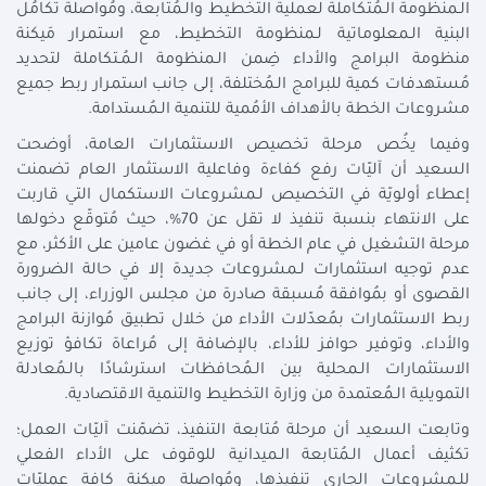
الـمنظومة الـمُتكاملة لعملية التخطيط والـمُتابعة، ومُواصلة تكامُل
البنية الـمعلوماتية لـمنظومة التخطيط، مع استمرار مَيكنة
منظومة البرامج والأداء ضِمن الـمنظومة الـمُـتكاملة لتحديد
مُستهدفات كمية للبرامج الـمُختلفة، إلى جانب استمرار ربط جميع
مشروعات الخطة بالأهداف الأمُمية للتنمية الـمُستدامة.
وفيما يخُص مرحلة تخصيص الاستثمارات العامة، أوضحت
السعيد أن آليّات رفع كفاءة وفاعلية الاستثمار العام تضمنت
إعطاء أولويّة في التخصيص لـمشروعات الاستكمال التي قاربت
على الانتهاء بنسبة تنفيذ لا تقل عن 70%، حيث مُتوقّع دخولها
مرحلة التشغيل في عام الخطة أو في غضون عامين على الأكثر، مع
عدم توجيه استثمارات لـمشروعات جديدة إلا في حالة الضرورة
القصوى أو بمُوافقة مُسبقة صادرة من مجلس الوزراء، إلى جانب
ربط الاستثمارات بمُعدّلات الأداء من خلال تطبيق مُوازنة البرامج
والأداء، وتوفير حوافز للأداء، بالإضافة إلى مُراعاة تكافؤ توزيع
الاستثمارات الـمحلية بين الـمُحافظات استرشادًا بالـمُعادلة
التمويلية الـمُعتمدة من وزارة التخطيط والتنمية الاقتصادية.
وتابعت السعيد أن مرحلة مُتابعة التنفيذ، تضمّنت آليّات العمل؛
تكثيف أعمال الـمُتابعة الـميدانية للوقوف على الأداء الفعلي
للـمشروعات الجاري تنفيذها، ومُواصلة ميكنة كافة عمليّات