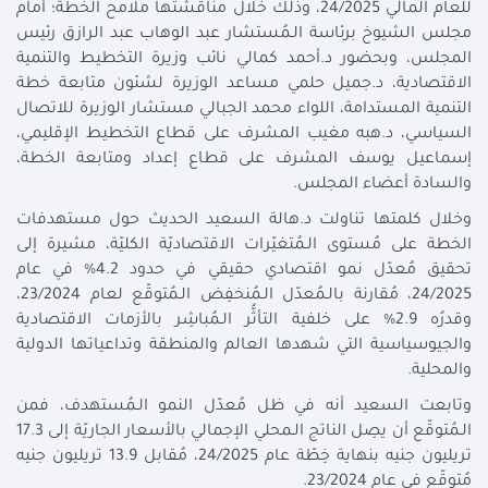
للعام المالي 24/2025، وذلك خلال مناقشتها ملامح الخطة؛ أمام
مجلس الشيوخ برئاسة الـمُستشار عبد الوهاب عبد الرازق رئيس
المجلس، وبحضور د.أحمد كمالي نائب وزيرة التخطيط والتنمية
الاقتصادية، د.جميل حلمي مساعد الوزيرة لشئون متابعة خطة
التنمية المستدامة، اللواء محمد الجبالي مستشار الوزيرة للاتصال
السياسي، د.هبه مغيب المشرف على قطاع التخطيط الإقليمي،
إسماعيل يوسف المشرف على قطاع إعداد ومتابعة الخطة،
والسادة أعضاء المجلس.
وخلال كلمتها تناولت د.هالة السعيد الحديث حول مستهدفات
الخطة على مُستوى الـمُتغيّرات الاقتصاديّة الكليّة، مشيرة إلى
تحقيق مُعدّل نمو اقتصادي حقيقي في حدود 4.2% في عام
24/2025، مُقارنة بالـمُعدّل الـمُنخفِض الـمُتوقّع لعام 23/2024،
وقدرُه 2.9% على خلفية التأثُّر الـمُباشِر بالأزمات الاقتصادية
والجيوسياسية التي شهدها العالم والمنطقة وتداعياتها الدولية
والمحلية.
وتابعت السعيد أنه في ظل مُعدّل النمو الـمُستهدف، فمن
الـمُتوقّع أن يصِل الناتج الـمحلي الإجمالي بالأسعار الجاريّة إلى 17.3
تريليون جنيه بنهاية خِطّة عام 24/2025، مُقابل 13.9 تريليون جنيه
مُتوقّع في عام 23/2024.