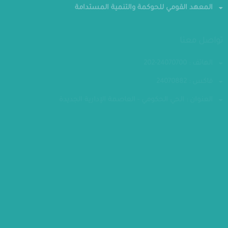
المعهد القومي للحوكمة والتنمية المستدامة
تواصل معنا
الهاتف : 24070700-202
فاكس : 24070882
العنوان : الحي الحكومي - العاصمة الإدارية الجديدة
مقر الوزارة