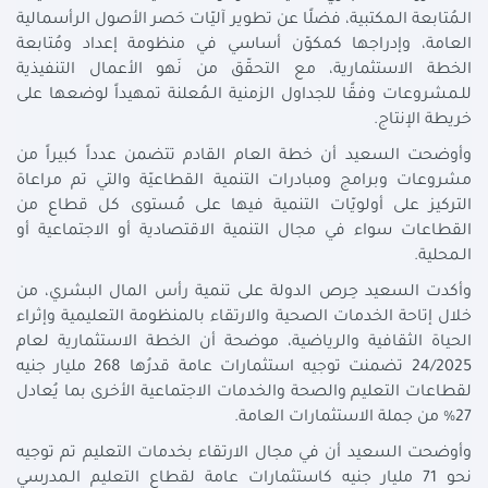
الـمُتابعة الـمكتبية، فضلًا عن تطوير آليّات حَصر الأصول الرأسمالية
العامة، وإدراجها كمكوّن أساسي في منظومة إعداد ومُتابعة
الخطة الاستثمارية، مع التحقّق من نَهو الأعمال التنفيذية
للـمشروعات وفقًا للجداول الزمنية الـمُعلنة تمهيداً لوضعها على
خريطة الإنتاج.
وأوضحت السعيد أن خطة العام القادم تتضمن عدداً كبيراً من
مشروعات وبرامج ومبادرات التنمية القطاعيّة والتي تم مراعاة
التركيز على أولويّات التنمية فيها على مُستوى كل قطاع من
القطاعات سواء في مجال التنمية الاقتصادية أو الاجتماعية أو
الـمحلية.
وأكدت السعيد حِرص الدولة على تنمية رأس المال البشري، من
خلال إتاحة الخدمات الصحية والارتقاء بالمنظومة التعليمية وإثراء
الحياة الثقافية والرياضية، موضحة أن الخطة الاستثمارية لعام
24/2025 تضمنت توجيه استثمارات عامة قدرُها 268 مليار جنيه
لقطاعات التعليم والصحة والخدمات الاجتماعية الأخرى بما يُعادل
27% من جملة الاستثمارات العامة.
وأوضحت السعيد أن في مجال الارتقاء بخدمات التعليم تم توجيه
نحو 71 مليار جنيه كاستثمارات عامة لقطاع التعليم الـمدرسي