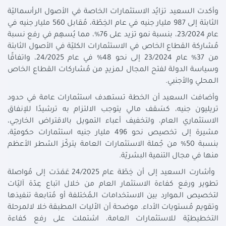
وأكدت السعيد تزايُد الاستثمارات الخاصة في الأصول الرأسماليّة
الثابتة إلى 987 مليار جنيه في عام الخِطّة، مُقابل 560 مليار جنيه في
عام 23/2024، بنسبة نمو تزيد على 76%، مما يُسهِم في رفع نسبة
مُشاركة القطاع الخاص في الاستثمارات الكليّة في الأصول الثابتة
من 37% عام 23/2024 إلى نحو 48% في عام 24/2025، واتفاقًا
وسياسة الدولة لفتح المجال لـمزيدٍ من مُشاركات القطاع الخاص
الـمحلي والأجنبي.
وأضافت السعيد أن الخطة تستهدف استثمارات عامة في حدود
تريليون جنيه، كسَقف مالي يتوجب الالتزام به ترشيدًا للإنفاق
الاستثماري العام، ولتخفيف أعباء التمويل بالاقتراض الخارجي،
مشيرة إلى تخصيص نحو 496 مليار جنيه استثمارات حكوميّة،
بنسبة 50% من جُملة الاستثمارات العامة يتركّز الشطر الأعظم
منها في مجال التنمية البشريّة.
وأشارت السعيد إلى أن خِطّة عام 24/2025 عَمَدَت إلى مُواصلة
تطوير ورفع كفاءة الاستثمار العام من خلال اتباع عِدّة آليّات
لتخصيص الـموارد بين الاستخدامات الـمُختلفة أو مُتابعة تنفيذها
وتقويم مُستويات الأداء. موضحة أن الاّليات المطبقة خلا لالمرحلة
التخطيطيّة للاستثمارات العامة، اشتملت على رفع كفاءة