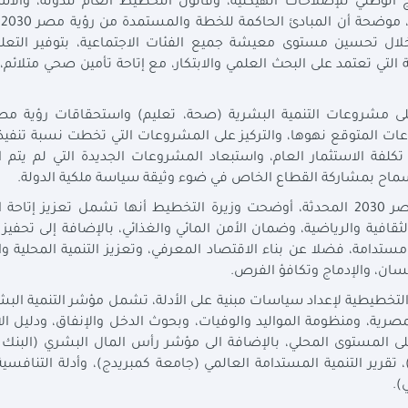
دستورية، ورؤية مصر 2030، والبرنامج الوطني للإصلاحات الهيكلية، وقانون التخطيط العام للدولة، وا
الو
لال تحسين مستوى معيشة جميع الفئات الاجتماعية، بتوفير التعلي
لتي تعتمد على البحث العلمي والابتكار، مع إتاحة تأمين صحي متلائم،
كلفة الاستثمار العام، واستبعاد المشروعات الجديدة التي لم يتم ا
ماح بمشاركة القطاع الخاص في ضوء وثيقة سياسة ملكية الدولة.
وحول الأهداف التنموية ذات الأولوية في إطار رؤية مصر 2030 المحدثة، أوضحت وزيرة التخطيط أنها تشمل تعزيز 
الثقافية والرياضية، وضمان الأمن المائي والغذائي، بالإضافة إلى تحفيز
ستدامة، فضلا عن بناء الاقتصاد المعرفي، وتعزيز التنمية المحلية وال
سان، والإدماج وتكافؤ الفرص.
 التخطيطية لإعداد سياسات مبنية على الأدلة، تشمل مؤشر التنمية البش
ة، ومنظومة المواليد والوفيات، وبحوث الدخل والإنفاق، ودليل ال
لى المستوى المحلي، بالإضافة الى مؤشر رأس المال البشري (البنك ا
)، تقرير التنمية المستدامة العالمي (جامعة كمبريدج)، وأدلة التنافسية
).