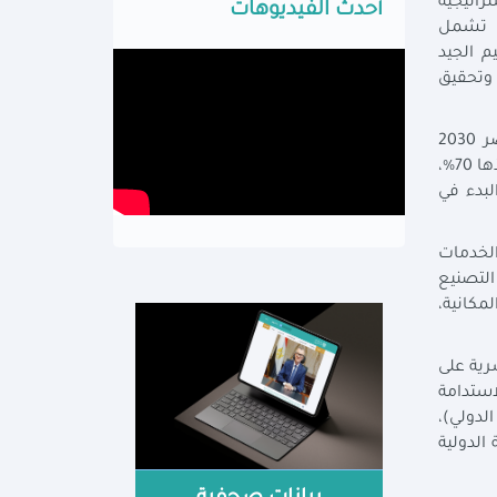
لاستراتيجية
أحدث الفيديوهات
طنية لحقوق الإنسان، ووثيقة سياسة ملكية الدولة، موضحة أن المبادئ الحاكمة للخطة والمستمدة من رؤية مصر 2030 تشمل
م الجيد
 وتحقيق
وقالت السعيد إن محددات الخطة تتضمن التركيز على مشروعات التنمية البشرية (صحة، تعليم) واستحقاقات رؤية مصر 2030
المٌحدثة، ومراعاة تدبير الاستثمارات المطلوبة للمشروعات المتوقع نهوها، والتركيز على المشروعات التي تخطت نسبة تنفيذها 70%،
لبدء في
إتاحة الخدمات
 التصنيع
مكانية،
رية على
استدامة
لدولي)،
 الدولية