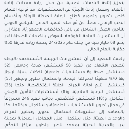
بتعزيز إتاحة الخدمات الصحية، من خلال زيادة معدلات إتاحة
الأطباء، ومعدل إتاحة الأسِرّة في المستشفيات، مع توجيه اهتمام
خاص بتطوير وتعميم قطاع الرعاية الصحيّة الأوليّة وبأقسام
الطب الوقائي، فضلًا عن مُواصلة التنفيذ الفاعل للبرنامج القومي
للتأمين الصِحّي الشامل في باقي مُحافظات الجمهوريّة، لافتة إلى
أن الاستثمارات العامة الـمُوجّهة للنهوض بالخدمات الصحيّة تقدر
بنحو 68 مليار جنيه في خِطّة عام 24/2025 بنسبة زيادة قدرها 50%
مقارنة بالعام الحالي.
ولفتت السعيد إلى أن الـمشروعات الرئيسة الـمُستهدفة بالخِطّة
تتضمن الانتهاء من تنفيذ 58 مُستشفى صحة وجامعي (52
مستشفى صحة و6 مستشفيات جامعية) تخطّت نِسبَة الإنجاز
بها 70% تمهيدًا لدخولها الخِدمة، واستكمال تطوير وتجهيز (55)
مُستشفى تتبع أمانة الـمراكز الطبيّة الـمُتخصّصة، منها (26)
مُستشفى للرعاية العلاجيّة، و(8) مُستشفيات للتأمين الصِحّي
الشامل، و(18) مُستشفى مُتخصّص، بجانب تنفيذ 246 مشروعاً
في مجال تطوير الـمُستشفيات الجامعيّة، واستكمال ميكنتها، هذا
بالإضافة إلى مشروعات استكمال تطوير وتجهيز الـمراكز
والوحدات الطبيّة، مثل استكمال مبنى الـمعامل الـمركزية بمدينة
بدر، والـمدينة الطبيّة بمعهد ناصر، وتطوير مراكز التحكّم،