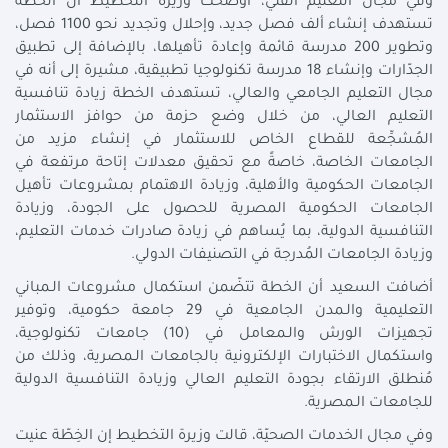
وفي مجال التعليم الفني، أوضحت وزيرة التخطيط أن الخطة
تستهدف إنشاء ألف فصل جديد، وإحلال وتجديد نحو 1100 فصل،
وتطوير 200 مدرسة قائمة وإعادة تأهيلها، بالإضافة إلى تطبيق
الجدّارات وإنشاء 18 مدرسة تكنولوجيا تطبيقية، مشيرة إلى أنه في
مجال التعليم الجامعي والعالي، تستهدف الخطة زيادة تنافسية
التعليم العالي، من خلال وضع حزمة من حوافز الاستثمار
المُشجِّعة للقطاع الخاص للاستثمار في إنشاء مزيد من
الجامعات الخاصة، خاصةً مع تحقيق معدلات إتاحة مرتفعة في
الجامعات الحكومية والأهلية، وزيادة الاهتمام بمشروعات تأهيل
الجامعات الحكومية المصرية للحصول على الجودة، وزيادة
التنافسية الدولية، بما يُساهم في زيادة صادرات خدمات التعليم،
وزيادة الجامعات المُدرجة في التصنيفات الدولي.
أضافت السعيد أن الخطة تتضّمن استكمال مشروعات الـمباني
التعليمية والـمدن الجامعية في 29 جامعة حكومية، وتوفير
تجهيزات الورش والـمعامل في (10) جامعات تكنولوجية،
واستكمال الاختبارات الإلكترونية بالجامعات الـمصرية، وذلك من
مُنطلق الارتقاء بجودة التعليم العالي وزيادة التنافسية الدولية
للجامعات الـمصرية.
وفي مجال الخدمات الصحيّة، قالت وزيرة التخطيط إن الخِطّة عنيت