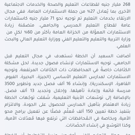
268 مليار جنيه لقطاعات التعليم والصحة والخدمات الاجتماعية
الأخرى بما يُعادل 27% من جملة الاستثمارات العامة، ففي مجال
الارتقاء بخدمات التعليم تم توجيه نحو 71 مليار جنيه كاستثمارات
عامة لقطاع التعليم الـمدرسي والجامعي، متضمّنة زيادة
الاستثمارات المموَّلة من الخزانة العامة بأكثر من 60% لكلٍ من
وزارة التربية والتعليم والتعليم الفني ووزارة التعليم العالي والبحث
العلمي.
أضافت السعيد أن الخطة تستهدف في مجال التعليم قبل
الجامعي، توجيه الاستثمارات لإنشاء فصول جديدة، لحل مشكلة
الكثافات خاصةً في المحافظات ذات الكثافات المرتفعة، وتوجيه
الاستثمارات لمدارس التعليم الأساسي (الجيزة، البحيرة، الفيوم،
القاهرة، الإسكندرية)، وإنشاء 16 ألف فصل جديد وتطوير 3500
مدرسة قائمة وإعادة تأهيلها، وإحلال وتجديد 13 ألف فصل،
بالإضافة إلى توسّعات الأبنية التعليمية، شَمَلت توجّهات الخطة
زيادة الاهتمام بتأهيل الـمدارس للحصول على الجودة، والالتزام
بتنفيذ خطة تعيين 150 ألف مُعلِّم، فضلًا عن تفعيل برامج محو
الأمية، وبخاصة في الـمُحافظات التي ترتفع فيها مُعدّلات الأمية،
وكذا التوسّع في إنشاء الحضَانات.