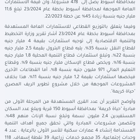
بمحافظة أسيوط يصل إلى 478 مشروعًا، وأن قيمة الاستثمارات
العامة الموجهة لمحافظة أسيوط بخطة عام 23/2024 تبلغ 11,6
مليار جنيه بنسبة زيادة 45% عن خطة 22/2023.
وفيما يتعلق بالتوزيع القطاعي للاستثمارات العامة المستهدفة
بمحافظة أسيوط بخطة عام 23/2024 أشار تقرير وزارة التخطيط
والتنمية الاقتصادية إلى توجيه استثمارات بقيمة 4 مليار جنيه
لقطاع النقل بنسبة 35%، يليه قطاع البترول بقيمة 2,5 مليار جنيه
بنسبة 22%، وتبلغ استثمارات قطاع التنمية المحلية 1,8 مليار جنيه
بنسبة 16%، ويخص قطاع الإسكان مليار جنيه بنسبة 9%، وقطاع
التعليم العالي 971 مليون جنيه بنسبة 8%، أما القطاعات الأخرى
فيخصها استثمارات بقيمة 1,2 مليار جنيه بنسبة 11%، هذا بخلاف
المشروعات الموجهة من خلال مشروع تطوير الريف المصري
"حياة كريمة".
وأوضح التقرير أن عدد القرى المستهدفة من المرحلة الأولى من
مبادرة "حياة كريمة" بمحافظة أسيوط 150 قرية ويبلغ عدد السكان
المستفيدين 2,4 مليون نسمة وتبلغ نسبة الإناث منهم 48%،
وتتضمن مشروعات المبادرة والتي تحقق جميع أهداف التنمية
المستدامة إنشاء 4 عمارات سكنية للأسر الأولى بالرعاية ، عدد 4
وحدات إجتماعية، 35 مجمع خدمات زراعية، 39 نقطة إسعاف، 118