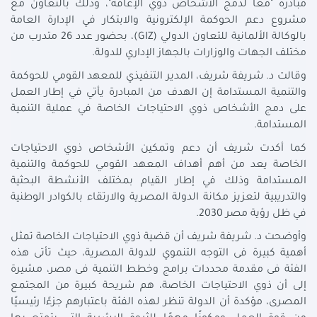
مبادرة "معًا لدمج الأشخاص ذوي الإعاقة"، وذلك بالتعاون مع
مشروع دعم الحوكمة الإلكترونية والابتكار في الإدارة العامة
بالوكالة الألمانية للتعاون الدولي (GIZ)، بحضور عدد 26 متدرب من
مختلف الجهات والوزارات بالجهاز الإداري للدولة.
وقالت د. شريفة شريف، المدير التنفيذي للمعهد القومي للحوكمة
والتنمية المستدامة إن الهدف من المبادرة يأتي في إطار العمل
على دمج الأشخاص ذوي الاحتياجات الخاصة في عملية التنمية
المستدامة.
كما أكدت شريف أن دعم وتمكين الأشخاص ذوي الاحتياجات
الخاصة يعد من أهم أهداف المعهد القومي للحوكمة والتنمية
المستدامة وذلك في إطار القيام بمختلف الأنشطة البحثية
والتدريبية لتعزيز مكانة الدولة المصرية والارتقاء بالكوادر الوطنية
في ظل رؤية مصر 2030.
وأوضحت د. شريفة شريف أن قضية ذوي الاحتياجات الخاصة تمثل
أهمية كبيرة فى التوجه التنموي للدولة المصرية، حيث تأتى هذه
الفئة فى مقدمة محددات برامج وخطط التنمية فى مصر، مشيرة
إلى أن ذوي الاحتياجات الخاصة، هم شريحة كبيرة من المجتمع
المصرى، مؤكدة أن الدولة تنظر لهذه الفئة باعتبارهم جزءًا رئيسيًا