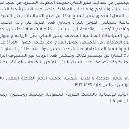
الجنسين في معالجة تغير المناخ، شرعت الحكومة المصرية في تنفيذ است
ياسات والبرامج والمبادرات المناخية، وتحدد هذه الاستراتيجية الشا
ب العمل المتعلق بتغير المناخ، بدءًا من صنع السياسات وحتى التنفيذ 
تابعة للمجلس القومي للمرأة وتتناول هذه الفرقة على وجه التحديد 
، وتقديم التوصيات والدعوة إلى سياسات مناخية شاملة للجنسين، ك
 السياسات القطاعية المتعلقة بتغير المناخ، مثل الزراعة والموارد 
نوع الاجتماعي في تخصيص تمويل المناخ، مما يضمن حصول المرأة على 
ناخ والتنمية المستدامة، كما شهدت مصر تحولا ملحوظا في السنوات ا
حيث ارتفع الشمول المالي للمرأة من 19٪ فقط إلى 58٪ اعتبارا من ديسمبر 2022. وتعكس هذه الزيادة غير الم
م للأمم المتحدة والمدير التنفيذي لمكتب الأمم المتحدة المعني با
مجلس إدارة FUTURES،
الوليد للإنسانية بالمملكة العربية السعودية، جيسيكا روبنسون، ر