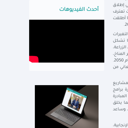
في إطلاق
أحدث الفيديوهات
ث تعترف
خي، كما أطلقت
لتغيرات
ما تشكل
الزراعة،
ات تغير المناخ،
مشيرة إلى أنه من المتوقع أن ينمو عدد السكان العرب من 430 مليون نسمة في عام 2020 إلى 560 مليون نسمة بحلول عام 2050.
يث تضم المنطقة العربية الآن 14 دولة من أصل 20 دولة تعاني من
لمشاريع
ة برامج
ت المبادرة
ا يخلق
، وساعد
نجابية،