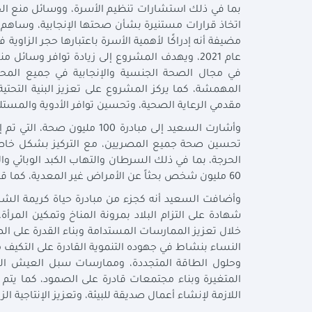
بما في ذلك استشارات تنظيم الأسرة، ووسائل منع الحم
اتخاذ قرارات مستنيرة بشأن صحتها الإنجابية، وساه
مضيفة أنه إدراكًا لأهمية الأسرة باعتبارها حجر الزاو
عام 2021، ويهدف المشروع إلى زيادة توافر وسا
في مجال الصحة الجنسية والإنجابية في جميع الم
المهمشة، كما يركز المشروع على تعزيز البنية التحتي
مقدمي الرعاية الصحية، وتحسين توافر الأدوية والمستل
تحسين صحة جميع المصريين، مع التركيز بشكل خاص عل
60 مليون شخص بحثاً عن الأمراض غير المعدية، كما قدمت مبادرة صحة الأم والجنين الرعاية السابقة للولادة لأكثر من 10 ملايين امرأة.
شهادة على التزام البلاد بمرونة المناخ وتمكين المرأ
خلال تعزيز الممارسات المستدامة وبناء القدرة على ال
النساء بنشاط في جهوده التنموية القادرة على التكيف مع 
وحلول الطاقة المتجددة، وممارسات سبل العيش المست
المتغيرة وبناء مجتمعات قادرة على الصمود، كما يتم 
اللازمة لإنشاء أعمال صديقة للبيئة، وتعزيز الإنتاجية ا