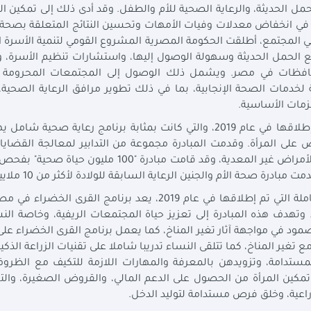
ل الحديثة، والرعاية الصحية للأم والطفل. وقد أدى ذلك إلى تمكين ال
م في انخفاض معدلات وفيات الأمهات وتحسين النتائج المتعلقة بصحة
ية في المجتمع، أطلقت الحكومة المصرية المشروع القومي لتنمية الأسرة 
ئل منع الحمل الحديثة وسهولة الوصول إليها، واستشارات تنظيم الأسرة، و
حافظات في مصر. ويشمل ذلك الوصول إلى المجتمعات المحرومة و
ة لخدمات الصحة الإنجابية، بما في ذلك تطوير مرافق الرعاية الصحية،
زمات الأساسية.
وأشارت السعيد إلى مبادرة 100 مليون صحة، التي تم إطلاقها في عام 2019، والتي كانت بمثابة برنامج رعاية ص
ى المرأة. وقدمت المبادرة مجموعة من التدابير لمعالجة القضايا
الحرجة، بما في ذلك السرطان والتهاب الكبد الوبائي والأمراض غير المعدية، وقد قامت مبادرة "100 
وأضافت السعيد أنه كجزء من مبادرة حياة كريمة الشاملة التي تم إطلاقها في عام 2019، يعد برنامج القرى
ة. وتهدف هذه المبادرة إلى تعزيز حياة المجتمعات الريفية، وخاصة الن
صمود في مواجهة آثار تغير المناخ، كما يعمل برنامج القرى الخضراء عل
تغير المناخ، كما تتلقى النساء تدريبا شاملا على تقنيات الزراعة الذكية
دامة، وتزويدهن بالمعرفة والمهارات اللازمة للتكيف مع الظروف 
تمكين المرأة من الحصول على الدعم المالي، والقروض الصغيرة، والتك
لزراعية، وخلق فرص مستدامة لتوليد الدخل.