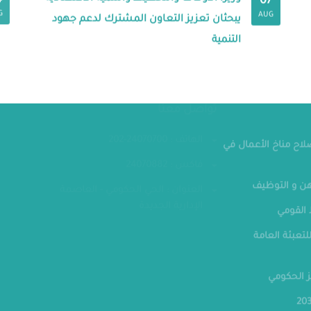
4
07
G
AUG
يبحثان تعزيز التعاون المشترك لدعم جهود
التنمية
مقر الوزار
تواصل معنا
الهاتف : 24070700-202
صلاح مناخ الأعمال في
فاكس : 24070882
ن و التوظيف
العنوان : الحي الحكومي - العاصمة
الإدارية الجديدة
القومي
لتعبئة العامة
ز الحكومي