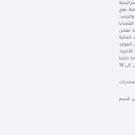
راتيجية
ملة نهج
والرصد،
القضايا
ما تعمل
المائية
الموارد
لأخيرة،
سبوقة التزاما حازما
بسد الفجوة بين الجنسين في الوصول إلى الخدمات المالية وقد تضاعف عدد النساء اللاتي يتمتعن بالخدمات المالية، ليصل إلى 18
لمخدرات
ئيس قسم