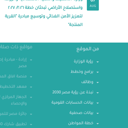
07
AUG
واستصلاح الأراضي تبحثان خطة ٢٠٢٦/ ٢٠٢٧
لتعزيز الأمن الغذائي وتوسيع مبادرة "القرية
المنتجة"
من الموقع
مواقع ذات صلة
رؤية الوزارة
إرادة - مبادرة إ
مصر
برامج وخطط
منصة افاق المه
وظائف
معهد التخطيط 
نبذة عن رؤية مصر 2030
الجهاز المركزي ل
بيانات الحسابات القومية
والإحصاء
بيانات صحفية
جائزة مصر للتمي
خطة المواطن
تطبيق شارك 2030