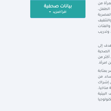
مرأة من
بيانات صحفية
 الطفل،
اقرأ المزيد
المصرية
التثقيف
الفئات
 وتدريب
حية شامل يهدف إلى
 الصحية
مليون حياة صحية" بفحص أكثر من
 الخضراء في مصر بمثابة
ساء، من
ى إشراك
 مناخيا،
البيئية
نولوجيا