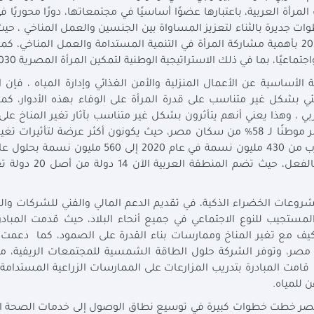
لمرأة العربية، باعتبارها عضوًا أساسيًا في مجتمعاتها، دورًا محوريًا 
ات جديرة بالثناء لتعزيز المساواة بين الجنسين والعمل المناخي ، حي
الاستراتيجية الوطنية للتنمية المستدامة: رؤية مصر 2030 بأهمية مشاركة المرأة في التنمية المستدامة والعمل المنا
ماعيًا، بما في ذلك الاستراتيجية الوطنية لتمكين المرأة المصرية 2030.
أساسية عن الأعمال المنزلية والأمن الغذائي وإدارة المياه ، فإن ا
لبيئي بشكل غير متناسب على قدرة المرأة على الوفاء بهذه الأدوار، ك
م العربي ، وهذا يعني أنهم يتأثرون بشكل غير متناسب بآثار تغير المناخ على 
مثل الجفاف والآفات ، و تعد المناطق الريفية في مصر موطنًا لـ 58% من سكان مصر، حيث يكونون أكثر عرضة لتأثير
وهذا سيشكل ضغطاً على الموارد المائية الشحيحة بالفعل، ح
روعات الخضراء الذكية، في تقديم الدعم المالي والفني للشركات وا
المستجيب للنوع الاجتماعي في جميع أنحاء البلاد، حيث قدمت المبادر
ت لأكثر من 10.000 امرأة حول التكيف مع تغير المناخ وممارسات بناء القدرة على الصمود، كما دعم
ر، وتوفر الشركة حلول الطاقة الشمسية للمجتمعات الريفية، مم
مت المبادرة بتدريب المزارعات على الممارسات الزراعية المستدامة
 للمياه.
صر خطت خطوات كبيرة في توسيع نطاق الوصول إلى خدمات الصحة الإ