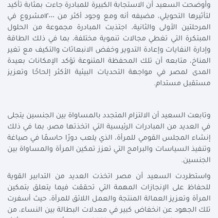
وأوضحت السعيد أن الاستجابة الكبيرة للمبادرة جاءت بمثابة تأكيد
لتأثيرها التحويلي، مضيفه أنه ومع وجود أكثر من ١٢٠٠٠مشروع في
المرحلتين الأولى والثانية، اجتذبت المبادرة مجموعة من الحلول
المبتكرة التي تغطي مجالات تنموية مختلفة، بما في ذلك الطاقة
وإدارة النفايات وإعادة التدوير وخفض الانبعاثات والتكيف مع تغير
المناخ، متابعه أن تلك المحفظة المتنوعة تؤكد الإمكانات بعيدة
المدى لمصر في مواجهة التحديات البيئية الأكثر إلحاحًا وتعزيز
مستقبل مستدام.
وتابعت السعيد أن الالتزام المتجدد بالمساواة بين الجنسين يتجلى
في العديد من المبادرات الرئيسية التي اتخذتها مصر، بما في ذلك
إنشاء المجلس القومي للمرأة، الذي يلعب دورًا حاسمًا في صياغة
وتنفيذ السياسات والبرامج التي تعزز تمكين المرأة والمساواة بين
الجنسين.
واستطردت السعيد أن مصر اتخذت العديد من التدابير القوية
للحفاظ على الإنجازات المهمة التي تحققت فيما يتعلق بتمكين
المرأة وتعزيز العمالة المنتجة والعمل اللائق للمرأة، حيث أسفرت
تلك الجهود عن انخفاض كبير في معدلات البطالة بين النساء، من