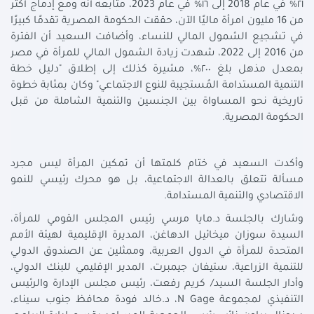
٢١% في عام 2018 إلى ١٦% في عام 2023، متابعه أنه ومع إدماج أكثر
من 16 مليون امرأة ماليًا الآن، حققت الحكومة المصرية تقدمًا كبيرًا
في تشجيع الشمول المالي للنساء، وأضافت السعيد أن الفترة
من 2016 إلى 2022، شهدت زيادة الشمول المالي للمرأة في مصر
بمعدل مذهل بلغ ٢٠٠%، مشيرة كذلك إلى إطلاق "دليل خطة
التنمية المستدامة المُستجيبة للنوع الاجتماعي" وكان بمثابة خطوة
تاريخية نحو المساواة بين الجنسين والتنمية الشاملة من قبل
الحكومة المصرية.
وأكدت السعيد في ختام كلمتها أن تمكين المرأة ليس مجرد
مسألة تتعلق بالعدالة الاجتماعية، بل هو محرك رئيسي للنمو
الاقتصادي والتنمية المستدامة.
وشارك بالجلسة د.مايا مرسي رئيس المجلس القومي للمرأة،
السيدة سوزان ميخائيل الدهاغن، المديرة الإقليمية لهيئة الأمم
المتحدة للمرأة في الدول العربية، وممثلين عن الصندوق الدولي
للتنمية الزراعية، ستيفان جيمبرت، المدير الإقليمي للبنك الدولي،
وأدار الجلسة السيد/ كريم رفعت، رئيس مجلس الإدارة والرئيس
التنفيذي لمجموعة N Gage، د.خالد فودة محافظ جنوب سيناء،