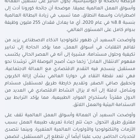
مرتبطة بالصحة أو جيوسياسية، يكون التأثير على تشغيل العمالة
وأسواق العمل العالمية عميقا. موضحة أن جائحة كورونا أدت إلى
اضطرابات واسعة النطاق، مما تسبب في زيادة البطالة العالمية
بنسبة 8.8% في عام 2020، أي ما يعادل فقدان 255 مليون وظيفة
بدوام كامل على المستوى العالمي.
وأوضحت السعيد أن ظهور تكنولوجيا الذكاء الاصطناعي يزيد من
تفاقم التقلبات في أسواق العمل، مما يؤكد الحاجة إلى تدابير
تكيفية وحلول مستدامة، مشيرة إلى أنه في العصر الحالي يكتسب
مفهوم "الانتقال العادل" زخما حيث أصبح البوصلة التي ترشدنا نحو
مستقبل ينسجم فيه التقدم الاقتصادي مع العدالة الاجتماعية،
فهي تعد نقطة التقاء في حوارنا العالمي بشأن إزالة الكربون
وتحقيق صافي الصفر، وتقديم خارطة طريق لمستقبل مستدام
وشامل، لافتة إلى أنه لا يزال النشاط الاقتصادي في العديد من
الدول مقترناً باستخراج الموارد الطبيعية، مما يؤكد الترابط بين
الاستدامة البيئية والعمل اللائق.
وأوضحت السعيد أن العمالة وأسواق العمل العالمية تقف على
مفترق طرق التحول. حيث تتم إعادة تعريف طبيعة العمل بسبب
الأزمات والتكنولوجيا والأولويات العالمية المتغيرة. وبينما نتصدى
لتحديات الحاضر، يجب علينا أيضًا أن نتطلع إلى المستقبل، لنضمن