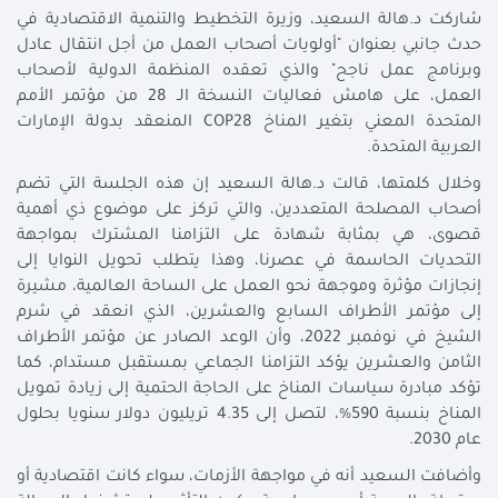
شاركت د.هالة السعيد، وزيرة التخطيط والتنمية الاقتصادية في
حدث جانبي بعنوان "أولويات أصحاب العمل من أجل انتقال عادل
وبرنامج عمل ناجح" والذي تعقده المنظمة الدولية لأصحاب
العمل، على هامش فعاليات النسخة الـ 28 من مؤتمر الأمم
المتحدة المعني بتغير المناخ COP28 المنعقد بدولة الإمارات
العربية المتحدة.
وخلال كلمتها، قالت د.هالة السعيد إن هذه الجلسة التي تضم
أصحاب المصلحة المتعددين، والتي تركز على موضوع ذي أهمية
قصوى، هي بمثابة شهادة على التزامنا المشترك بمواجهة
التحديات الحاسمة في عصرنا، وهذا يتطلب تحويل النوايا إلى
إنجازات مؤثرة وموجهة نحو العمل على الساحة العالمية، مشيرة
إلى مؤتمر الأطراف السابع والعشرين، الذي انعقد في شرم
الشيخ في نوفمبر 2022، وأن الوعد الصادر عن مؤتمر الأطراف
الثامن والعشرين يؤكد التزامنا الجماعي بمستقبل مستدام، كما
تؤكد مبادرة سياسات المناخ على الحاجة الحتمية إلى زيادة تمويل
المناخ بنسبة 590%، لتصل إلى 4.35 تريليون دولار سنويا بحلول
عام 2030.
وأضافت السعيد أنه في مواجهة الأزمات، سواء كانت اقتصادية أو