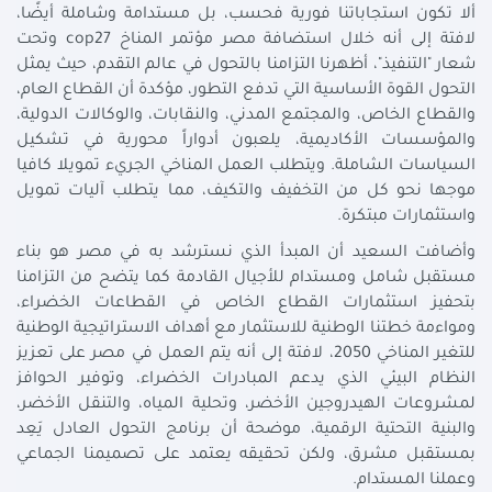
ألا تكون استجاباتنا فورية فحسب، بل مستدامة وشاملة أيضًا،
لافتة إلى أنه خلال استضافة مصر مؤتمر المناخ cop27 وتحت
شعار "التنفيذ"، أظهرنا التزامنا بالتحول في عالم التقدم، حيث يمثل
التحول القوة الأساسية التي تدفع التطور، مؤكدة أن القطاع العام،
والقطاع الخاص، والمجتمع المدني، والنقابات، والوكالات الدولية،
والمؤسسات الأكاديمية، يلعبون أدواراً محورية في تشكيل
السياسات الشاملة. ويتطلب العمل المناخي الجريء تمويلا كافيا
موجها نحو كل من التخفيف والتكيف، مما يتطلب آليات تمويل
واستثمارات مبتكرة.
وأضافت السعيد أن المبدأ الذي نسترشد به في مصر هو بناء
مستقبل شامل ومستدام للأجيال القادمة كما يتضح من التزامنا
بتحفيز استثمارات القطاع الخاص في القطاعات الخضراء،
ومواءمة خطتنا الوطنية للاستثمار مع أهداف الاستراتيجية الوطنية
للتغير المناخي 2050، لافتة إلى أنه يتم العمل في مصر على تعزيز
النظام البيئي الذي يدعم المبادرات الخضراء، وتوفير الحوافز
لمشروعات الهيدروجين الأخضر، وتحلية المياه، والتنقل الأخضر،
والبنية التحتية الرقمية، موضحة أن برنامج التحول العادل يَعِد
بمستقبل مشرق، ولكن تحقيقه يعتمد على تصميمنا الجماعي
وعملنا المستدام.