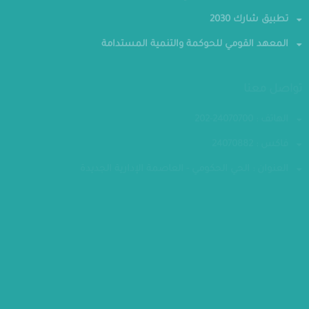
جائزة مصر للتميز الحكومي
تطبيق شارك 2030
المعهد القومي للحوكمة والتنمية المستدامة
تواصل معنا
الهاتف : 24070700-202
فاكس : 24070882
العنوان : الحي الحكومي - العاصمة الإدارية الجديدة
مقر الوزارة