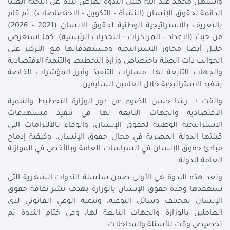
واستهل محمد عبد الله خليل الندوة بعرض نبذة عن اللجنة العليا
الدائمة لحقوق الإنسان (النشأة – التكوين – الاختصاصات). ثم قام
بالتعريف بالاستراتيجية الوطنية لحقوق الإنسان (2021 – 2026)
من حيث (الإعداد – المرتكزات - التحديات الرئيسية)، كما استعرض
خليل أيضا محاور الاستراتيجية ومستهدفاتها مع التركيز على
الجوانب ذات الصلة باختصاص وزارة التخطيط والتنمية الاقتصادية
والجهات التابعة لها، مسارات التنفيذ وأبرز المؤشرات الخاصة
بتنفيذ الاستراتيجية خلال العامين السابقين.
وألقت د. رشا حسن الضوء عن دور الوزارة التخطيط والتنمية
الاقتصادية والجهات التابعة لها في تنفيذ مستهدفات
الاستراتيجية الوطنية لحقوق الإنسان، والوفاء بالالتزامات التي
قبلتها الدولة المصرية في مجال حقوق الإنسان. وكيفية إدماج
مبادئ حقوق الإنسان في السياسات العامة وبالأخص في الموازنة
العامة للدولة.
وتعد هذه الندوة هي الأولى ضمن سلسلة الندوات الشهرية التي
ستعقدها وحدة حقوق الإنسان بالوزارة بهدف نشر ثقافة حقوق
الإنسان بمختلف وسائل التوعية، وتنمية الوعي القانوني لدى
العاملين بالوزارة والجهات التابعة لها، وفي ختام الندوة تم
تخصيص وقت للأسئلة والمداخلات.