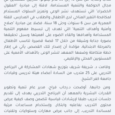
مجال الحوكمة والتنمية المستدامة، لافتة إلى مبادرة "العقول
الخضراء" التي تستهدف نشر الوعي وتعزيز السلوك المستدام
لمكافحة التغير المناخي لدى الأطفال والطلاب في المدارس، للفئة
العمرية من سن 6 سنوات وحتى 18 سنة، فضلا عن مبادرة "صلاح
وأمنية وأهداف التنمية" التي تهدف إلى تبسيط مفهوم التنمية
المستدامة وأهدافها والقاء الضوء على أهميتها وسبل تحقيقها
بصورة جذابة وشيقة من خلال 17 قصة قصيرة تناسب الأطفال
بالمرحلة الابتدائية، مؤكدة أن إصدار تلك القصص يأتي في إطار
خطة متكاملة وضعها المعهد لنشر الوعى بالأهداف الأممية على
المستويين المحلي والإقليمي.
وقامت د. شريفة شريف بتوزيع شهادات المشاركة في البرنامج
التدريبي على 25 متدرب من السادة أعضاء هيئة تدريس وقيادات
جامعة كفر الشيخ.
ومن جانبها، أوضحت د.رحاب فراج، مدير عام تنمية وتطوير
القدرات البشرية بالمعهد أن البرنامج التدريبي يهدف إلى تقديم
جلسات تدريب طبقا لإرشادات قياسية تتضمن وصف كيفية عرض
محتوى التدريب بفاعليه وابتكار، وإستخدام مساعدات مرئية
لمساندة التدريب، إلى جانب عرض مهارات وسلوكيات وتقنيات