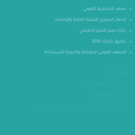
منصة افاق المهن و التوظيف
معهد التخطيط القومي
الجهاز المركزي للتعبئة العامة والإحصاء
جائزة مصر للتميز الحكومي
تطبيق شارك 2030
المعهد القومي للحوكمة والتنمية المستدامة
تواصل معنا
الهاتف : 24070700-202
فاكس : 24070882
العنوان : الحي الحكومي - العاصمة الإدارية الجديدة
مقر الوزارة