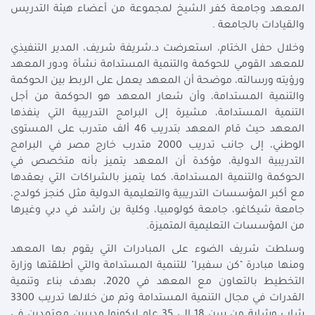
المعهد وجامعة كفر الشيخ لمجموعة من أعضاء هيئة التدريس
والقيادات بالجامعة .
وخلال حفل الختام، استعرضت د.شريفة شريف، المدير التنفيذي
للمعهد القومي للحوكمة والتنمية المستدامة نشأة ودور المعهد
ورؤيته ورسالته، موضحة أن المعهد يعمل على الربط بين الحوكمة
والتنمية المستدامة، وأن شعار المعهد هو الحوكمة من أجل
التنمية المستدامة، مشيرة إلى البرامج التدريبية التي ينفذها
المعهد حيث قام المعهد بتدريب 46 ألف متدرب على المستوى
الوطني، إلى جانب تدريب 2000 متدرب خارج مصر في البرامج
التدريبية الدولية، مؤكدة أن المعهد يتميز بأنه متخصص في
الحوكمة والتنمية المستدامة، كما يتميز بالشراكات التي يعقدها
مع أكبر المؤسسات التدريبية والتعليمية الدولية مثل كنجز كولدج،
جامعة شيكاغو، جامعة كولومبيا، وكلية بن راشد في دبي وغيرها
من المؤسسات التعليمية المتميزة.
وسلطت شريف الضوء على المبادرات التي يقوم بها المعهد
ومنها مبادرة "كن سفيرا" للتنمية المستدامة والتي أطلقتها وزارة
التخطيط بالتعاون مع المعهد في 2020، بهدف بناء وتنمية
القدرات في مجال التنمية المستدامة وتم من خلالها تدريب 3300
شاب وشابة من سن 18 إلى 35 عام ليكونوا مدربين معتمدين في