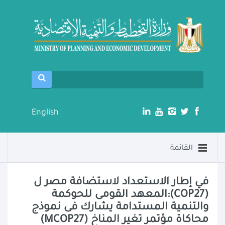
English
القائمة
في إطار الاستعداد لاستضافة مصر ل
(COP27):المعهد القومى للحوكمة
والتنمية المستدامة يشارك فى نموذج
محاكاة مؤتمر تغير المناخ (MCOP27)