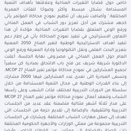
خاص حول قضايا التغيرات المناخية وعلاقتها بأهداف التنمية
المستدامة بشكل مبسط وأكثر وضوحًا للفئات العمرية
المختلفة." وأضافت شريف أن تنظيم نموذج محاكاة المؤتمر يأتى
كجهد مشترك من أجل تعزيز دور الشباب في العمل المناخي
ورفع الوعي المتعلق بقضايا التغيرات المناخية، مؤكدة أن هذا
التعاون الاستراتيجي في تنفيذ نموذج المحاكاة يأتي في إطار دعم
تنفيذ أهداف الاستراتيجية الوطنية لتغير المناخ 2050 المعنية
بتعزيز البحث العلمي ونقل التكنولوجيا وإدارة المعرفة ورفع الوعي
العام حول العمل المناخي في مصر.وفى نهاية الجلسة، أعلنت
الدكتورة شريفة شريف عن فتح باب الالتحاق بمبادرة كن سفيراً
لجميع المشاركين في نموذج محاكاة مؤتمر تغير المناخ MCOP 27،
وتسعى المبادرة التى تعدى عدد المشاركين فيها 2000 مشارك
إلى بناء القدرات الوطنية فى مجال التنمية المستدامة من خلال
سلسلة من الدورات التدريبية لمختلف فئات الشعب وعلى رأسها
الشباب.وتنعقد أعمال نموذج محاكاة مؤتمر تغير المناخ MCOP 27
على مدار ثلاثة أشهر متتالية متضمنة عقد عديد من الجلسات
التدريبية والتثقيفية، بالإضافة إلى تقديم حزمة من الجلسات التي
تهدف إلى صقل مهارات الشباب المختلفة. ويشارك في الجلسات
التدريبية مجموعة من ممثلي الوزارات والأجهزة الحكومية المختلفة
ذات الصلة بالإضافة إلى ممثلين عن القطاع الخاص وأيضا