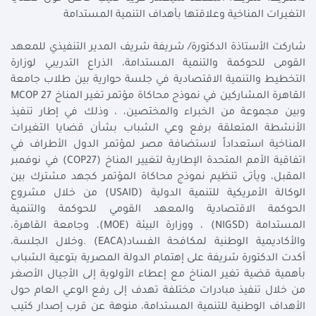
التغيرات المناخية وعلاقتها بأهداف التنمية المستدامة
شاركت الأستاذة الدكتورة/ شريفة شريف المدير التنفيذي للمعهد
القومى للحوكمة والتنمية المستدامة، الذراع التدريبي لوزارة
التخطيط والتنمية الاقتصادية في جلسة حوارية بين طلاب جامعة
القاهرة المشاركين في نموذج محاكاة مؤتمر تغير المناخ MCOP 27
وبين مجموعة من الخبراء والمختصين، ، وذلك في إطار تنفيذ
الأنشطة المتعلقة برفع وعي الشباب بشأن قضايا التغيرات
المناخية استعداداً لاستضافة مصر لمؤتمر الدول الأطراف في
اتفاقية الأمم المتحدة الإطارية لتغيير المناخ (COP27) في نوفمبر
المقبل، ويأتى تنظيم نموذج محاكاة المؤتمر كجهد مشترك بين
الوكالة الأمريكية للتنمية الدولية (USAID) من خلال مشروع
الحوكمة الاقتصادية والمعهد القومي للحوكمة والتنمية
المستدامة (NIGSD) ، ووزارة البيئة (MOE)، وجامعة القاهرة،
والأكاديمية الوطنية لمكافحة الفساد(EACA) .وخلال الجلسة،
أكدت الدكتورة شريفة على إهتمام الدولة المصرية بتوعية الشباب
بأهمية قضية تغير المناخ مع إعطاء الأولوية إلى الأجيال الأصغر
من خلال تنفيذ مبادرات مختلفة تهدف إلى رفع الوعي العام حول
الأهداف الوطنية للتنمية المستدامة، منوهة عن قرب إصدار كتيب