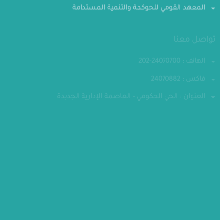
المعهد القومي للحوكمة والتنمية المستدامة
تواصل معنا
الهاتف : 24070700-202
فاكس : 24070882
العنوان : الحي الحكومي - العاصمة الإدارية الجديدة
مقر الوزارة