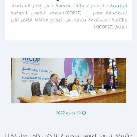
الرئيسية
/ الإعلام /
بيانات صحفية
/ في إطار الاستعداد
لاستضافة مصر ل (COP27):المعهد القومى للحوكمة
والتنمية المستدامة يشارك فى نموذج محاكاة مؤتمر تغير
المناخ (MCOP27)
29 يوليو 2022
د.شريفة شريف: المعهد سيصدر قريبًا كتيب خاص حول قضايا