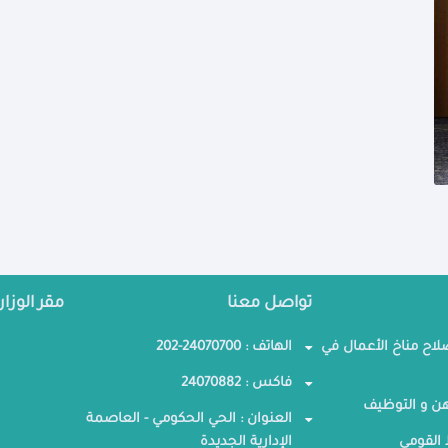
تواصل معنا
مقر الوزار
صلاح مناخ الأعمال في
الهاتف : 24070700-202
فاكس : 24070882
ن و التوظيف
العنوان : الحي الحكومي - العاصمة
القومي
الإدارية الجديدة