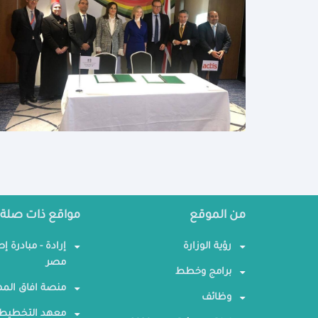
من الموقع
مواقع ذات صلة
رؤية الوزارة
إرادة - مبادرة إ
مصر
برامج وخطط
منصة افاق المه
وظائف
معهد التخطيط 