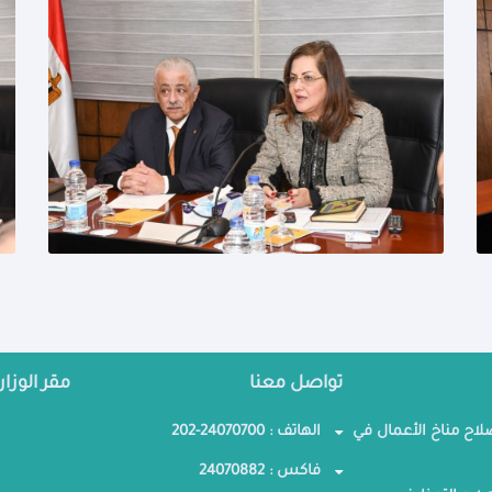
تواصل معنا
مقر الوزار
صلاح مناخ الأعمال في
الهاتف : 24070700-202
فاكس : 24070882