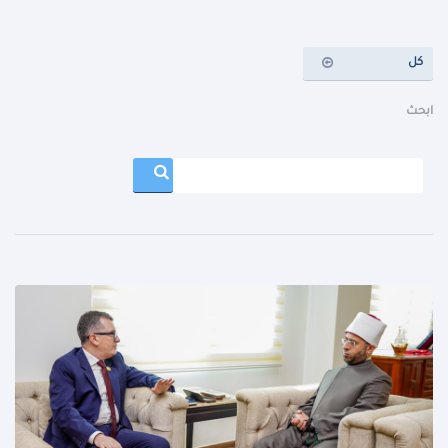
كل
ابحث