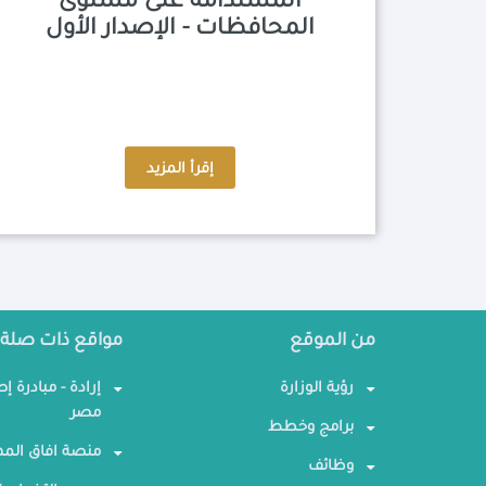
المستدامة على مستوى
المحافظات - الإصدار الأول
إقرأ المزيد
من الموقع
مواقع ذات صلة
رؤية الوزارة
إرادة - مبادرة إ
مصر
برامج وخطط
منصة افاق المه
وظائف