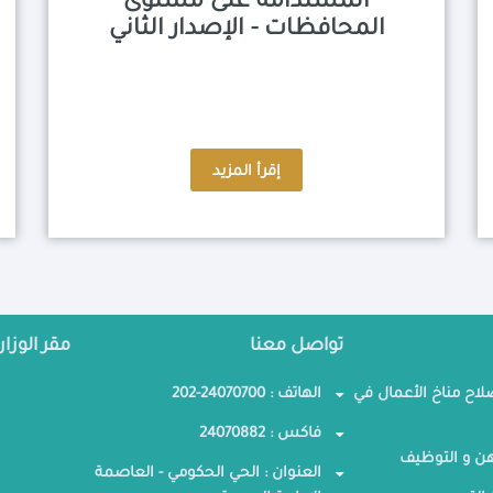
المستدامة على مستوى
المحافظات - الإصدار الثاني
إقرأ المزيد
تواصل معنا
مقر الوزار
صلاح مناخ الأعمال في
الهاتف : 24070700-202
فاكس : 24070882
ن و التوظيف
العنوان : الحي الحكومي - العاصمة