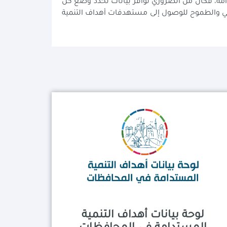
ة المستدامة، فكان من الضروري توافر بيانات تحدد وضع كل
فات المؤشرات لكل محافظة في 2030 مرتكزة على الوضع الحالي والطموح للوصول إلى مستهدفات أهداف التنمية
لوحة بيانات أهداف التنمية