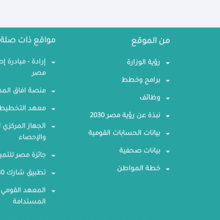
من الموقع
مواقع ذات صلة
رؤية الوزارة
إرادة - مبادرة إ
مصر
برامج وخطط
منصة افاق المه
وظائف
معهد التخطيط 
نبذة عن رؤية مصر 2030
الجهاز المركزي ل
بيانات الحسابات القومية
والإحصاء
بيانات صحفية
جائزة مصر للتمي
خطة المواطن
تطبيق شارك 2030
المعهد القومي 
المستدامة