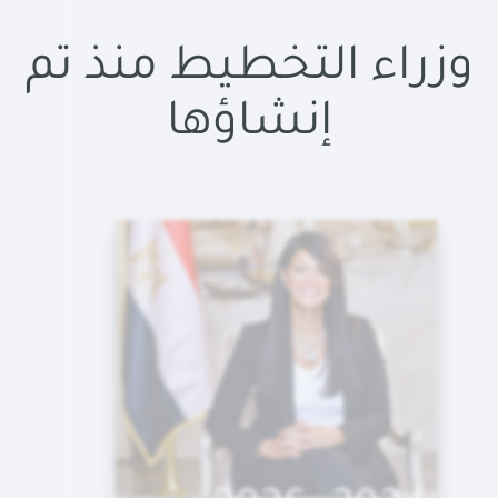
وزراء التخطيط منذ تم
إنشاؤها