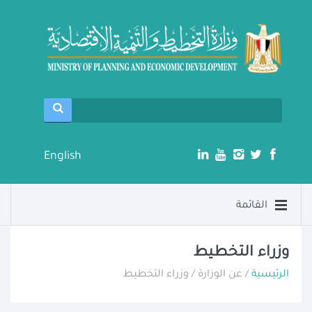
English
القائمة
وزراء التخطيط
الرئيسية
/ عن الوزارة / وزراء التخطيط