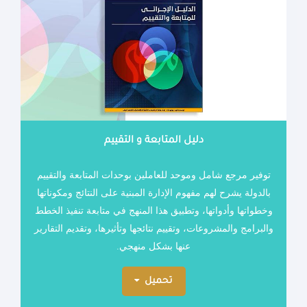
دليل المتابعة و التقييم
توفير مرجع شامل وموحد للعاملين بوحدات المتابعة والتقييم
بالدولة يشرح لهم مفهوم الإدارة المبنية على النتائج ومكوناتها
وخطواتها وأدواتها، وتطبيق هذا المنهج في متابعة تنفيذ الخطط
والبرامج والمشروعات، وتقييم نتائجها وتأثيرها، وتقديم التقارير
عنها بشكل منهجي
.
تحميل