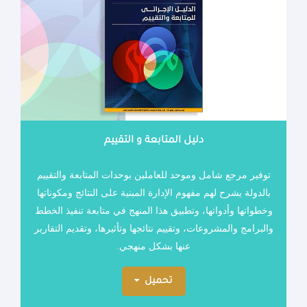
دليل المتابعة و التقييم
توفير مرجع شامل وموحد للعاملين بوحدات المتابعة والتقييم
بالدولة يشرح لهم مفهوم الإدارة المبنية على النتائج ومكوناتها
وخطواتها وأدواتها، وتطبيق هذا المنهج في متابعة تنفيذ الخطط
والبرامج والمشروعات، وتقييم نتائجها وتأثيرها، وتقديم التقارير
عنها بشكل منهجي
.
تحميل