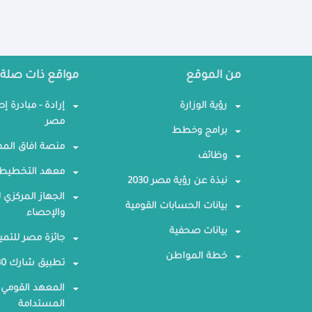
من الموقع
مواقع ذات صلة
رؤية الوزارة
إرادة - مبادرة إ
مصر
برامج وخطط
منصة افاق المه
وظائف
معهد التخطيط 
نبذة عن رؤية مصر 2030
الجهاز المركزي ل
بيانات الحسابات القومية
والإحصاء
بيانات صحفية
جائزة مصر للتمي
خطة المواطن
تطبيق شارك 2030
المعهد القومي 
المستدامة