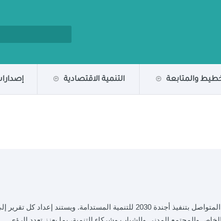
خطيط والمتابعة
التنمية الاقتصادية
إصدارات
تمثل التقارير الوطنية الطوعية لمصر انعكاسًا لالتزامها المتواصل بتنفيذ أجندة 2030 للتنمية المستدامة. ويستند إعداد كل تقرير 
خاص والمجتمع المدني والشباب وشركاء التنمية، بما يعزز تعدد الرؤى