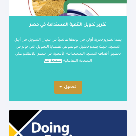
تقرير تمويل التنمية المستدامة في مصر
يعد التقرير تجربة أولى من نوعها عالمياً في مجال التمويل من أجل
التنمية، حيث يقدم تحليل موضوعي لقضايا التمويل التي تؤثر في
تحقيق أهداف التنمية المستدامة الأممية في مصر. للاطلاع على
النسخة التفاعلية
اضغط هنا
تحميل