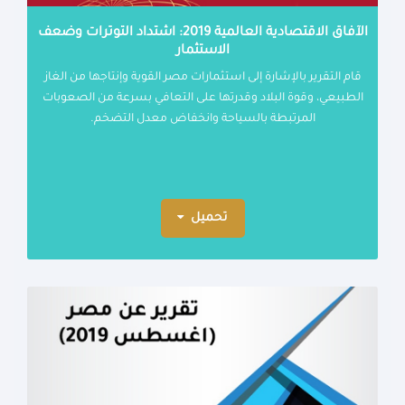
الآفاق الاقتصادية العالمية 2019: اشتداد التوترات وضعف
الاستثمار
قام التقرير بالإشارة إلى استثمارات مصر القوية وإنتاجها من الغاز
الطبيعي، وقوة البلاد وقدرتها على التعافي بسرعة من الصعوبات
المرتبطة بالسياحة وانخفاض معدل التضخم.
تحميل