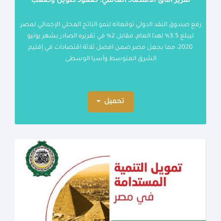
تقرير آفاق الاقتصاد العالمي: صعود طويل وصعب
رفع صندوق النقد الدولي توقعاته لنمو الناتج المحلي الإجمالي لمصر
ليبلغ 3.5% لهذا العام، مقابل 2% في تقريره الصادر بشهر يونيو
2020، مما يجعل مصر ضمن افضل ثلاثة اقتصادات في إقليم
الشرق المتوسط وآسيا الوسطى
تحميل