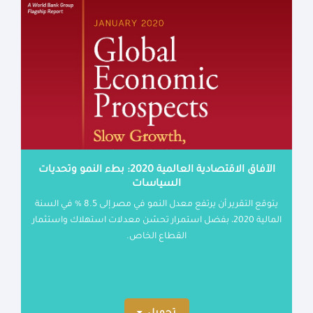
الآفاق الاقتصادية العالمية 2020: بطء النمو وتحديات
السياسات
يتوقع التقرير أن يرتفع معدل النمو في مصر إلى 8.5 % في السنة
المالية 2020، بفضل استمرار تحسّن معدلات استهلاك واستثمار
القطاع الخاص.