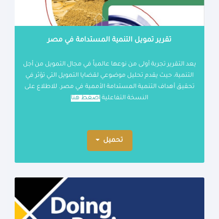
تقرير تمويل التنمية المستدامة في مصر
يعد التقرير تجربة أولى من نوعها عالمياً في مجال التمويل من أجل
التنمية، حيث يقدم تحليل موضوعي لقضايا التمويل التي تؤثر في
تحقيق أهداف التنمية المستدامة الأممية في مصر. للاطلاع على
النسخة التفاعلية
اضغط هنا
تحميل