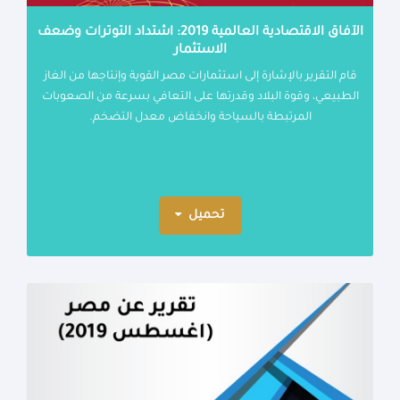
الآفاق الاقتصادية العالمية 2019: اشتداد التوترات وضعف
الاستثمار
قام التقرير بالإشارة إلى استثمارات مصر القوية وإنتاجها من الغاز
الطبيعي، وقوة البلاد وقدرتها على التعافي بسرعة من الصعوبات
المرتبطة بالسياحة وانخفاض معدل التضخم.
تحميل