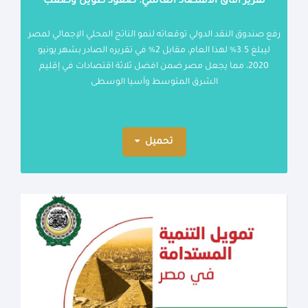
تقرير آفاق الاقتصاد العالمي: صعود طويل وصعب
رفع صندوق النقد الدولي توقعاته لنمو الناتج المحلي الإجمالي لمصر
ليبلغ 3.5% لهذا العام، مقابل 2% في تقريره الصادر بشهر يونيو
2020، مما يجعل مصر ضمن افضل ثلاثة اقتصادات في إقليم
الشرق المتوسط وآسيا الوسطى
تحميل