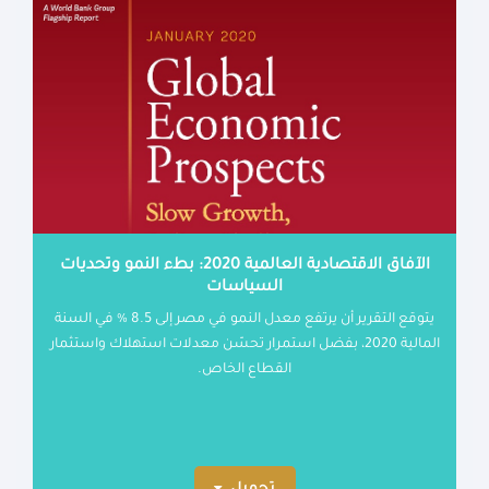
الآفاق الاقتصادية العالمية 2020: بطء النمو وتحديات
السياسات
يتوقع التقرير أن يرتفع معدل النمو في مصر إلى 8.5 % في السنة
المالية 2020، بفضل استمرار تحسّن معدلات استهلاك واستثمار
القطاع الخاص.